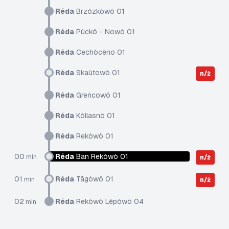
Réda
Brzózkòwô 01
Réda
Pùckô - Nowô 01
Réda
Cechòcëno 01
Réda
Skaùtowô 01
n/ż
Réda
Greńcowô 01
Réda
Kòllasnô 01
Réda
Rekòwò 01
00
Réda
Ban Rekòwò 01
min
n/ż
01
Réda
Tãgòwô 01
min
n/ż
02
Réda
Rekòwò Lëpòwô 04
min