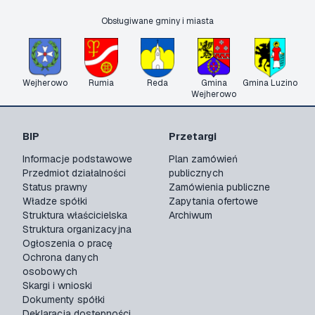
Obsługiwane gminy i miasta
Wejherowo
Rumia
Reda
Gmina
Gmina Luzino
Wejherowo
BIP
Przetargi
Informacje podstawowe
Plan zamówień
Przedmiot działalności
publicznych
Status prawny
Zamówienia publiczne
Władze spółki
Zapytania ofertowe
Struktura właścicielska
Archiwum
Struktura organizacyjna
Ogłoszenia o pracę
Ochrona danych
osobowych
Skargi i wnioski
Dokumenty spółki
Deklaracja dostępności