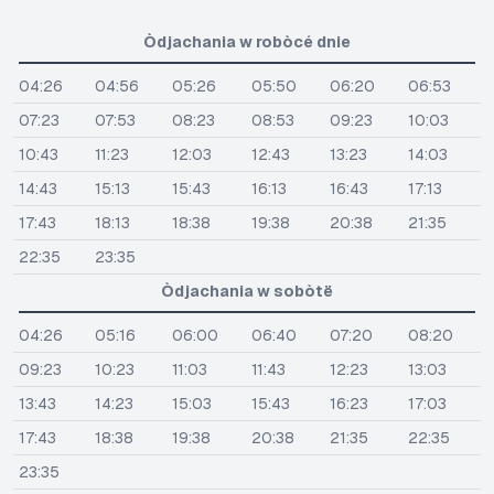
Òdjachania w robòcé dnie
04:26
04:56
05:26
05:50
06:20
06:53
07:23
07:53
08:23
08:53
09:23
10:03
10:43
11:23
12:03
12:43
13:23
14:03
14:43
15:13
15:43
16:13
16:43
17:13
17:43
18:13
18:38
19:38
20:38
21:35
22:35
23:35
Òdjachania w sobòtë
04:26
05:16
06:00
06:40
07:20
08:20
09:23
10:23
11:03
11:43
12:23
13:03
13:43
14:23
15:03
15:43
16:23
17:03
17:43
18:38
19:38
20:38
21:35
22:35
23:35