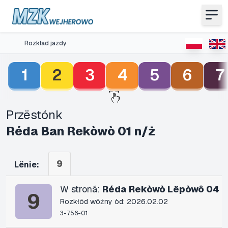
Rozkład jazdy
1
2
3
4
5
6
7
Przëstónk
Réda Ban Rekòwò 01 n/ż
9
Lënie:
W stronã:
Réda Rekòwò Lëpòwô 04
9
Rozkłôd wôżny òd: 2026.02.02
3-756-01