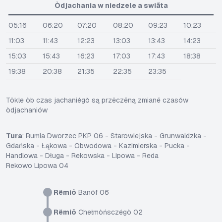
Òdjachania w niedzele a swiãta
05:16
06:20
07:20
08:20
09:23
10:23
11:03
11:43
12:23
13:03
13:43
14:23
15:03
15:43
16:23
17:03
17:43
18:38
19:38
20:38
21:35
22:35
23:35
Tôkle òb czas jachaniégò są przëczëną zmianë czasów
òdjachaniów
Tura
: Rumia Dworzec PKP 06 - Starowiejska - Grunwaldzka -
Gdańska - Łąkowa - Obwodowa - Kazimierska - Pucka -
Handlowa - Długa - Rekowska - Lipowa - Reda
Rekowo Lipowa 04
Rëmiô
Banóf 06
Rëmiô
Chełmòńsczégò 02