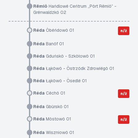
Rëmiô
Hańdlowé Ceńtrum „Pòrt Rëmiô” -
Grénwaldzkô 02
Réda
Òbéńdowô 01
n/ż
Réda
Banóf 01
Réda
Gduńskô - Szkòłowô 01
Réda
Łąkòwô - Òstrzódk Zdrowiégò 01
Réda
Łąkòwô - Òsedlé 01
Réda
Cëchô 01
n/ż
Réda
Gbùrskô 01
Réda
Mòstowô 01
n/ż
Réda
Wiszniowô 01