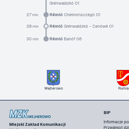
Grénwaldzkô 01
27
Rëmiô
Chełmòńsczégò 01
min
28
Rëmiô
Grénwaldzkô - Cenôwë 01
min
30
Rëmiô
Banóf 06
min
Wejherowo
Rumia
BIP
Informacje 
Miejski Zakład Komunikacji
Przedmiot dzi