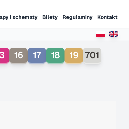
apy i schematy
Bilety
Regulaminy
Kontakt
3
16
17
18
19
701