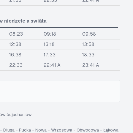
21:33
22:33
22:41 A
w niedzele a swiãta
08:23
09:18
09:58
12:38
13:18
13:58
16:38
17:33
18:33
22:33
22:41 A
23:41 A
sów òdjachaniów
a - Długa - Pucka - Nowa - Wrzosowa - Obwodowa - Łąkowa