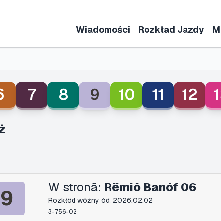
Wiadomości
Rozkład Jazdy
M
6
7
8
9
10
11
12
1
ż
W stronã:
Rëmiô Banóf 06
9
Rozkłôd wôżny òd: 2026.02.02
3-756-02