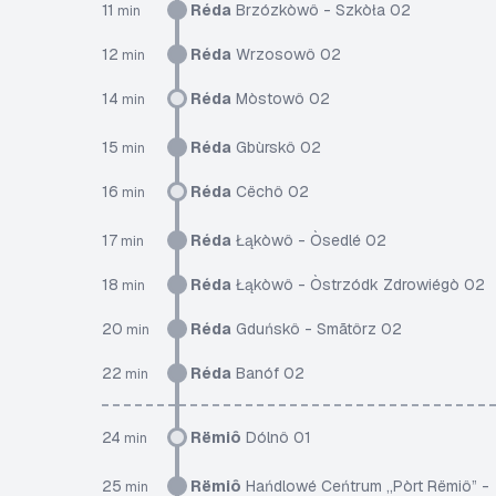
11
Réda
Brzózkòwô - Szkòła 02
min
12
Réda
Wrzosowô 02
min
14
Réda
Mòstowô 02
min
15
Réda
Gbùrskô 02
min
16
Réda
Cëchô 02
min
17
Réda
Łąkòwô - Òsedlé 02
min
18
Réda
Łąkòwô - Òstrzódk Zdrowiégò 02
min
20
Réda
Gduńskô - Smãtôrz 02
min
22
Réda
Banóf 02
min
24
Rëmiô
Dólnô 01
min
25
Rëmiô
Hańdlowé Ceńtrum „Pòrt Rëmiô” -
min