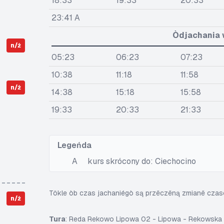
18:33
19:33
20:33
23:41 A
Òdjachania 
n/ż
05:23
06:23
07:23
10:38
11:18
11:58
n/ż
14:38
15:18
15:58
19:33
20:33
21:33
Legeńda
A
kurs skrócony do: Ciechocino
Tôkle òb czas jachaniégò są przëczëną zmianë cza
n/ż
Tura
: Reda Rekowo Lipowa 02 - Lipowa - Rekowsk