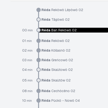
Réda
Rekòwò Lëpòwô 02
Réda
Tãgòwô 02
00
Réda
Ban Rekòwò 02
min
01
Réda
Rekòwò 02
min
02
Réda
Kòllasnô 02
min
03
Réda
Greńcowô 02
min
04
Réda
Skaùtowô 02
min
05
Réda
Skaùtów 02
min
08
Réda
Cechòcëno 02
min
10
Réda
Pùckô - Nowô 04
min