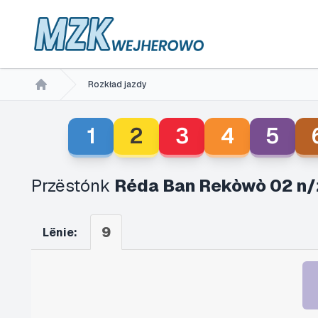
Rozkład jazdy
Home
1
2
3
4
5
Przëstónk
Réda Ban Rekòwò 02 n/
9
Lënie: