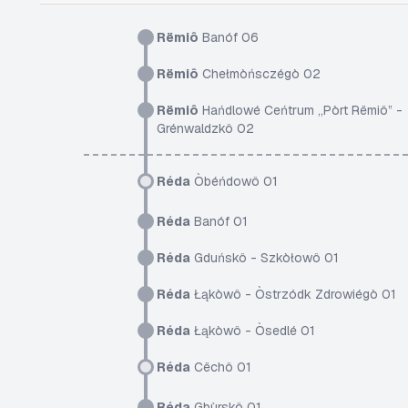
Rëmiô
Banóf 06
Rëmiô
Chełmòńsczégò 02
Rëmiô
Hańdlowé Ceńtrum „Pòrt Rëmiô” -
Grénwaldzkô 02
Réda
Òbéńdowô 01
Réda
Banóf 01
Réda
Gduńskô - Szkòłowô 01
Réda
Łąkòwô - Òstrzódk Zdrowiégò 01
Réda
Łąkòwô - Òsedlé 01
Réda
Cëchô 01
Réda
Gbùrskô 01