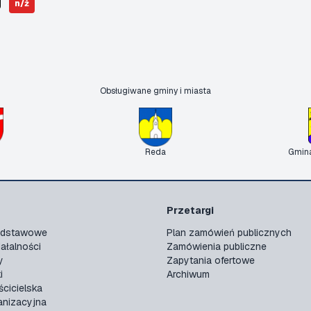
n/ż
Obsługiwane gminy i miasta
Reda
Gmin
Przetargi
podstawowe
Plan zamówień publicznych
ałalności
Zamówienia publiczne
y
Zapytania ofertowe
i
Archiwum
ścicielska
anizacyjna