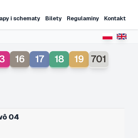
apy i schematy
Bilety
Regulaminy
Kontakt
3
16
17
18
19
701
wô 04