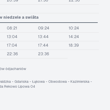
20:39
21:36
22:36
w niedzele a swiãta
08:21
09:24
10:24
13:04
13:44
14:24
17:04
17:44
18:39
22:36
23:36
sów òdjachaniów
waldzka - Gdańska - Łąkowa - Obwodowa - Kazimierska -
eda Rekowo Lipowa 04