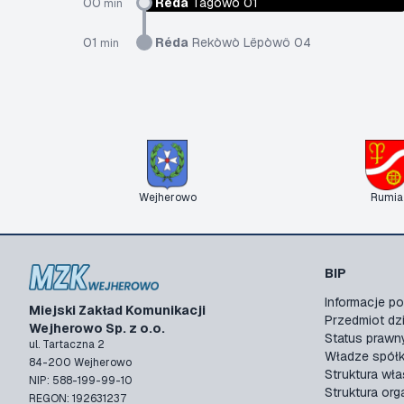
00
Réda
Tãgòwô 01
min
01
Réda
Rekòwò Lëpòwô 04
min
Wejherowo
Rumia
BIP
Informacje 
Miejski Zakład Komunikacji
Przedmiot dzi
Wejherowo Sp. z o.o.
Status prawn
ul. Tartaczna 2
Władze spółk
84-200 Wejherowo
Struktura wła
NIP: 588-199-99-10
Struktura org
REGON: 192631237