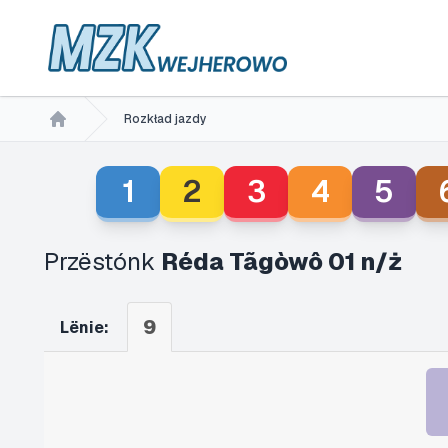
Rozkład jazdy
Home
1
2
3
4
5
Przëstónk
Réda Tãgòwô 01 n/ż
9
Lënie: