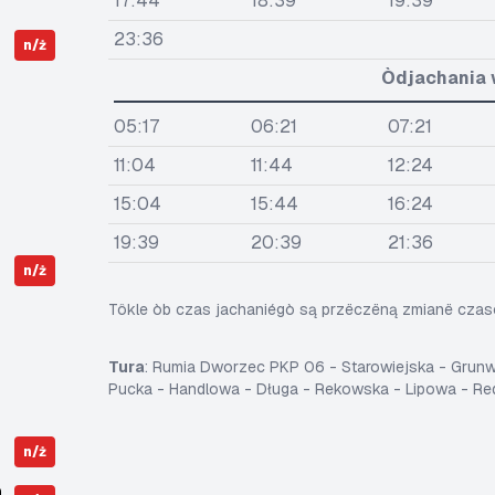
17:44
18:39
19:39
23:36
n/ż
Òdjachania 
05:17
06:21
07:21
11:04
11:44
12:24
15:04
15:44
16:24
19:39
20:39
21:36
n/ż
Tôkle òb czas jachaniégò są przëczëną zmianë cza
Tura
: Rumia Dworzec PKP 06 - Starowiejska - Grun
Pucka - Handlowa - Długa - Rekowska - Lipowa - R
n/ż