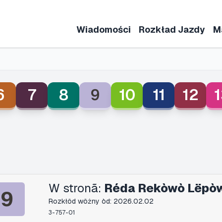
Wiadomości
Rozkład Jazdy
M
6
7
8
9
10
11
12
1
W stronã:
Réda Rekòwò Lëpò
9
Rozkłôd wôżny òd: 2026.02.02
3-757-01