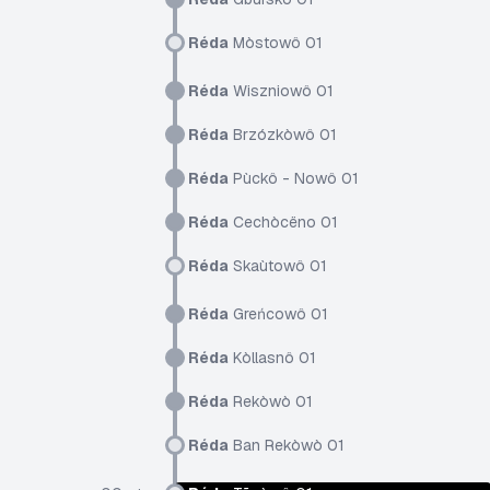
Réda
Mòstowô 01
Réda
Wiszniowô 01
Réda
Brzózkòwô 01
Réda
Pùckô - Nowô 01
Réda
Cechòcëno 01
Réda
Skaùtowô 01
Réda
Greńcowô 01
Réda
Kòllasnô 01
Réda
Rekòwò 01
Réda
Ban Rekòwò 01