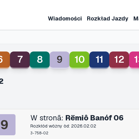
Wiadomości
Rozkład Jazdy
M
6
7
8
9
10
11
12
1
2
W stronã:
Rëmiô Banóf 06
9
Rozkłôd wôżny òd: 2026.02.02
3-758-02