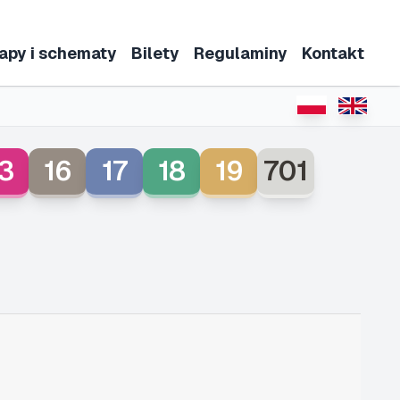
apy i schematy
Bilety
Regulaminy
Kontakt
3
16
17
18
19
701