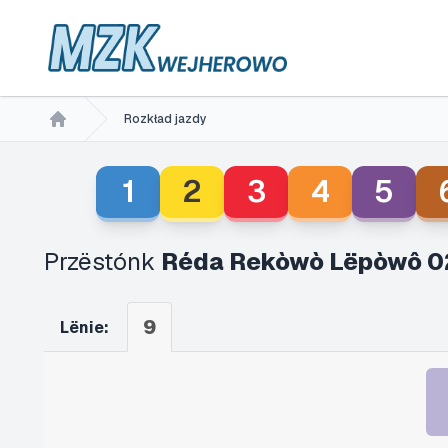
Rozkład jazdy
Home
1
2
3
4
5
Przëstónk
Réda Rekòwò Lëpòwô 0
9
Lënie: