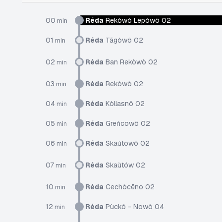
00
Réda
Rekòwò Lëpòwô 02
min
01
Réda
Tãgòwô 02
min
02
Réda
Ban Rekòwò 02
min
03
Réda
Rekòwò 02
min
04
Réda
Kòllasnô 02
min
05
Réda
Greńcowô 02
min
06
Réda
Skaùtowô 02
min
07
Réda
Skaùtów 02
min
10
Réda
Cechòcëno 02
min
12
Réda
Pùckô - Nowô 04
min