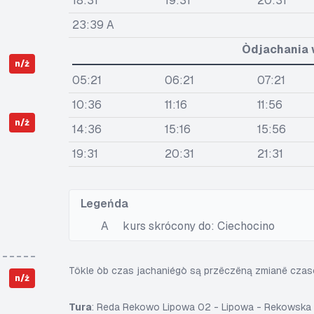
18:31
19:31
20:31
23:39 A
Òdjachania 
n/ż
05:21
06:21
07:21
10:36
11:16
11:56
n/ż
14:36
15:16
15:56
19:31
20:31
21:31
Legeńda
A
kurs skrócony do: Ciechocino
Tôkle òb czas jachaniégò są przëczëną zmianë cza
n/ż
Tura
: Reda Rekowo Lipowa 02 - Lipowa - Rekowsk