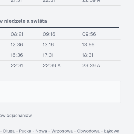
21:31
22:31
22:39 A
w niedzele a swiãta
08:21
09:16
09:56
12:36
13:16
13:56
16:36
17:31
18:31
22:31
22:39 A
23:39 A
sów òdjachaniów
a - Długa - Pucka - Nowa - Wrzosowa - Obwodowa - Łąkowa