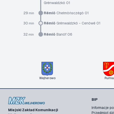
Grénwaldzkô 01
29
Rëmiô
Chełmòńsczégò 01
min
30
Rëmiô
Grénwaldzkô - Cenôwë 01
min
32
Rëmiô
Banóf 06
min
Wejherowo
Rumia
BIP
Informacje 
Miejski Zakład Komunikacji
Przedmiot dzi