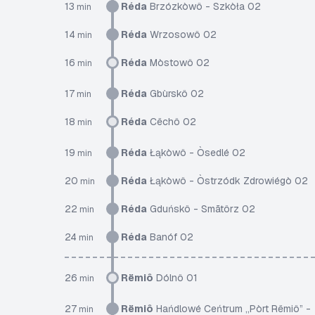
13
Réda
Brzózkòwô - Szkòła 02
min
14
Réda
Wrzosowô 02
min
16
Réda
Mòstowô 02
min
17
Réda
Gbùrskô 02
min
18
Réda
Cëchô 02
min
19
Réda
Łąkòwô - Òsedlé 02
min
20
Réda
Łąkòwô - Òstrzódk Zdrowiégò 02
min
22
Réda
Gduńskô - Smãtôrz 02
min
24
Réda
Banóf 02
min
26
Rëmiô
Dólnô 01
min
27
Rëmiô
Hańdlowé Ceńtrum „Pòrt Rëmiô” -
min