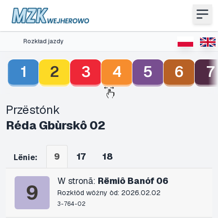
Rozkład jazdy
1
2
3
4
5
6
7
Przëstónk
Réda Gbùrskô 02
9
17
18
Lënie:
W stronã:
Rëmiô Banóf 06
9
Rozkłôd wôżny òd: 2026.02.02
3-764-02