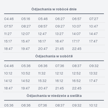
Òdjachania w robòcé dnie
04:46
05:16
05:46
06:27
06:57
07:27
07:57
08:27
08:57
09:27
10:07
10:47
11:27
12:07
12:47
13:27
14:07
14:47
15:17
15:47
16:17
16:47
17:17
17:47
18:47
19:47
20:47
21:45
22:45
Òdjachania w sobòtë
04:46
05:36
06:36
07:36
08:37
09:32
10:12
10:52
11:32
12:12
12:52
13:32
14:12
14:52
15:32
16:12
16:52
17:47
18:47
19:47
20:47
21:45
22:45
Òdjachania w niedzele a swiãta
05:36
06:36
07:36
08:37
09:32
10:12