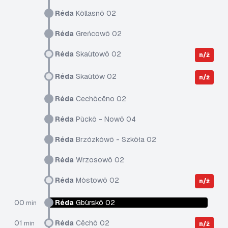
Réda
Kòllasnô 02
Réda
Greńcowô 02
Réda
Skaùtowô 02
n/ż
Réda
Skaùtów 02
n/ż
Réda
Cechòcëno 02
Réda
Pùckô - Nowô 04
Réda
Brzózkòwô - Szkòła 02
Réda
Wrzosowô 02
Réda
Mòstowô 02
n/ż
00
Réda
Gbùrskô 02
min
01
Réda
Cëchô 02
min
n/ż