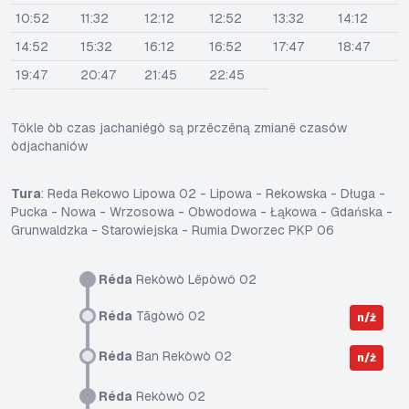
10:52
11:32
12:12
12:52
13:32
14:12
14:52
15:32
16:12
16:52
17:47
18:47
19:47
20:47
21:45
22:45
Tôkle òb czas jachaniégò są przëczëną zmianë czasów
òdjachaniów
Tura
: Reda Rekowo Lipowa 02 - Lipowa - Rekowska - Długa -
Pucka - Nowa - Wrzosowa - Obwodowa - Łąkowa - Gdańska -
Grunwaldzka - Starowiejska - Rumia Dworzec PKP 06
Réda
Rekòwò Lëpòwô 02
Réda
Tãgòwô 02
n/ż
Réda
Ban Rekòwò 02
n/ż
Réda
Rekòwò 02