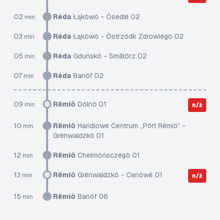
02
Réda
Łąkòwô - Òsedlé 02
min
03
Réda
Łąkòwô - Òstrzódk Zdrowiégò 02
min
05
Réda
Gduńskô - Smãtôrz 02
min
07
Réda
Banóf 02
min
09
Rëmiô
Dólnô 01
min
n/ż
10
Rëmiô
Hańdlowé Ceńtrum „Pòrt Rëmiô” -
min
Grénwaldzkô 01
12
Rëmiô
Chełmòńsczégò 01
min
13
Rëmiô
Grénwaldzkô - Cenôwë 01
min
n/ż
15
Rëmiô
Banóf 06
min