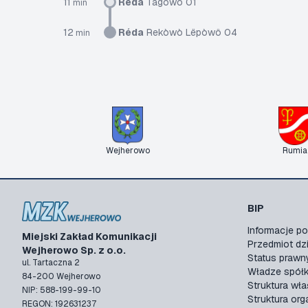
11
Réda
Tãgòwô 01
min
12
Réda
Rekòwò Lëpòwô 04
min
Wejherowo
Rumia
BIP
Informacje 
Miejski Zakład Komunikacji
Przedmiot dzi
Wejherowo Sp. z o.o.
Status prawn
ul. Tartaczna 2
Władze spółk
84-200 Wejherowo
Struktura wła
NIP: 588-199-99-10
Struktura org
REGON: 192631237