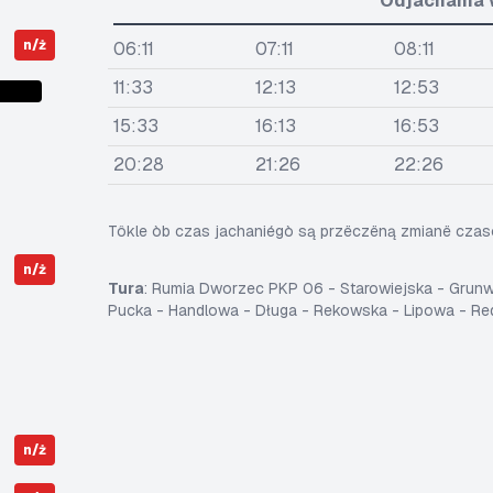
Òdjachania 
n/ż
06:11
07:11
08:11
11:33
12:13
12:53
15:33
16:13
16:53
20:28
21:26
22:26
Tôkle òb czas jachaniégò są przëczëną zmianë cza
n/ż
Tura
: Rumia Dworzec PKP 06 - Starowiejska - Grun
Pucka - Handlowa - Długa - Rekowska - Lipowa - R
n/ż