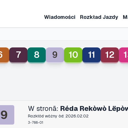
Wiadomości
Rozkład Jazdy
M
6
7
8
9
10
11
12
1
W stronã:
Réda Rekòwò Lëpò
9
Rozkłôd wôżny òd: 2026.02.02
3-766-01