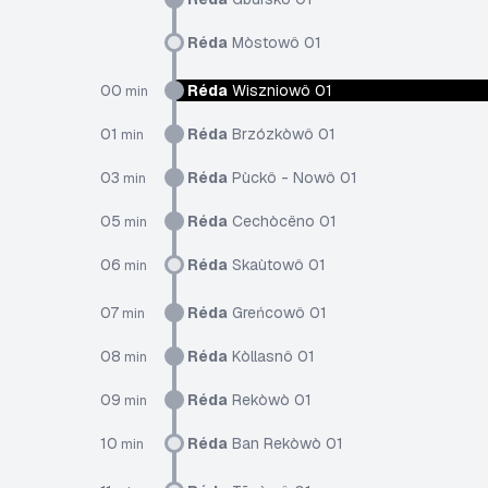
Réda
Mòstowô 01
00
Réda
Wiszniowô 01
min
01
Réda
Brzózkòwô 01
min
03
Réda
Pùckô - Nowô 01
min
05
Réda
Cechòcëno 01
min
06
Réda
Skaùtowô 01
min
07
Réda
Greńcowô 01
min
08
Réda
Kòllasnô 01
min
09
Réda
Rekòwò 01
min
10
Réda
Ban Rekòwò 01
min