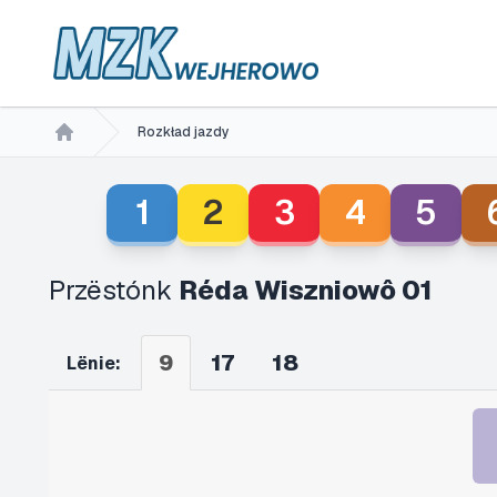
Rozkład jazdy
Home
1
2
3
4
5
Przëstónk
Réda Wiszniowô 01
9
17
18
Lënie: