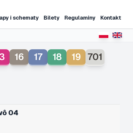
apy i schematy
Bilety
Regulaminy
Kontakt
3
16
17
18
19
701
wô 04