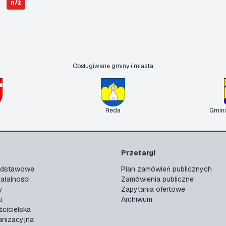
n/ż
Obsługiwane gminy i miasta
Reda
Gmin
Przetargi
podstawowe
Plan zamówień publicznych
ałalności
Zamówienia publiczne
y
Zapytania ofertowe
i
Archiwum
ścicielska
anizacyjna