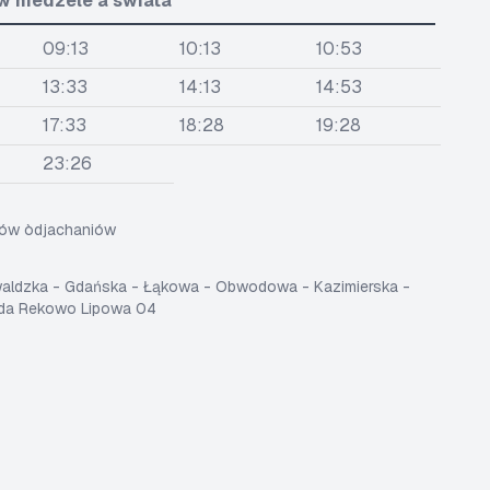
w niedzele a swiãta
09:13
10:13
10:53
13:33
14:13
14:53
17:33
18:28
19:28
23:26
sów òdjachaniów
waldzka - Gdańska - Łąkowa - Obwodowa - Kazimierska -
eda Rekowo Lipowa 04