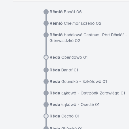
Rëmiô
Banóf 06
Rëmiô
Chełmòńsczégò 02
Rëmiô
Hańdlowé Ceńtrum „Pòrt Rëmiô” -
Grénwaldzkô 02
Réda
Òbéńdowô 01
Réda
Banóf 01
Réda
Gduńskô - Szkòłowô 01
Réda
Łąkòwô - Òstrzódk Zdrowiégò 01
Réda
Łąkòwô - Òsedlé 01
Réda
Cëchô 01
Réda
Gbùrskô 01