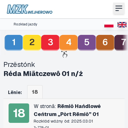
Rozkład jazdy
1
2
3
4
5
6
7
Przëstónk
Réda Miãtczewô 01 n/ż
18
Lënie:
W stronã:
Rëmiô Hańdlowé
18
Ceńtrum „Pòrt Rëmiô” 01
Rozkłôd wôżny òd: 2025.03.01
3-776-01