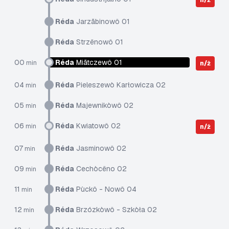
n/ż
Réda
Jarzãbinowô 01
Réda
Strzënowô 01
00
Réda
Miãtczewô 01
min
n/ż
04
Réda
Pieleszewò Karłowicza 02
min
05
Réda
Majewnikòwô 02
min
06
Réda
Kwiatowô 02
min
n/ż
07
Réda
Jasminowô 02
min
09
Réda
Cechòcëno 02
min
11
Réda
Pùckô - Nowô 04
min
12
Réda
Brzózkòwô - Szkòła 02
min