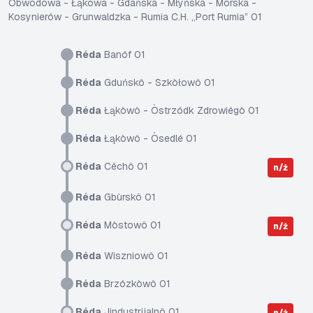
Obwodowa - Łąkowa - Gdańska - Młyńska - Morska -
Kosynierów - Grunwaldzka - Rumia C.H. „Port Rumia” 01
Réda
Banóf 01
Réda
Gduńskô - Szkòłowô 01
Réda
Łąkòwô - Òstrzódk Zdrowiégò 01
Réda
Łąkòwô - Òsedlé 01
Réda
Cëchô 01
n/ż
Réda
Gbùrskô 01
Réda
Mòstowô 01
n/ż
Réda
Wiszniowô 01
Réda
Brzózkòwô 01
Réda
Jindustrijalnô 01