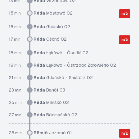
13
Réda
Wrzosowô 02
min
15
Réda
Mòstowô 02
min
n/ż
16
Réda
Gbùrskô 02
min
17
Réda
Cëchô 02
min
n/ż
18
Réda
Łąkòwô - Òsedlé 02
min
19
Réda
Łąkòwô - Òstrzódk Zdrowiégò 02
min
21
Réda
Gduńskô - Smãtôrz 02
min
23
Réda
Banóf 03
min
25
Réda
Młińskô 02
min
27
Réda
Bòcmańskô 02
min
28
Rëmiô
Jezórnô 01
min
n/ż