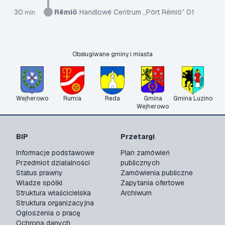
30
Rëmiô
Hańdlowé Ceńtrum „Pòrt Rëmiô” 01
min
Obsługiwane gminy i miasta
Wejherowo
Rumia
Reda
Gmina
Gmina Luzino
Wejherowo
BIP
Przetargi
Informacje podstawowe
Plan zamówień
Przedmiot działalności
publicznych
Status prawny
Zamówienia publiczne
Władze spółki
Zapytania ofertowe
Struktura właścicielska
Archiwum
Struktura organizacyjna
Ogłoszenia o pracę
Ochrona danych