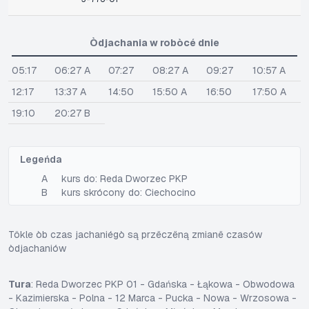
Òdjachania w robòcé dnie
05:17
06:27 A
07:27
08:27 A
09:27
10:57 A
12:17
13:37 A
14:50
15:50 A
16:50
17:50 A
19:10
20:27 B
Legeńda
A
kurs do: Reda Dworzec PKP
B
kurs skrócony do: Ciechocino
Tôkle òb czas jachaniégò są przëczëną zmianë czasów
òdjachaniów
Tura
: Reda Dworzec PKP 01 - Gdańska - Łąkowa - Obwodowa
- Kazimierska - Polna - 12 Marca - Pucka - Nowa - Wrzosowa -