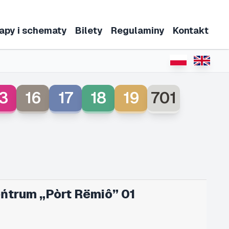
apy i schematy
Bilety
Regulaminy
Kontakt
3
16
17
18
19
701
ńtrum „Pòrt Rëmiô” 01