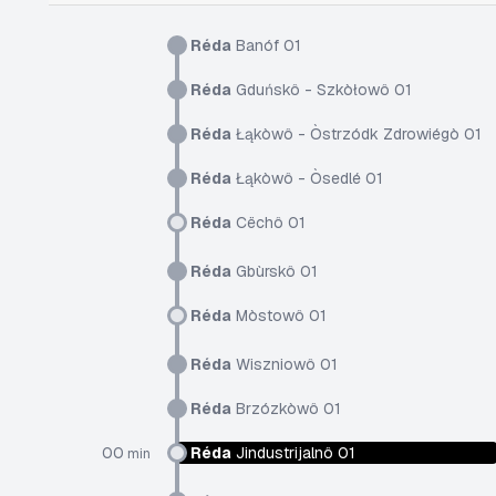
Réda
Banóf 01
Réda
Gduńskô - Szkòłowô 01
Réda
Łąkòwô - Òstrzódk Zdrowiégò 01
Réda
Łąkòwô - Òsedlé 01
Réda
Cëchô 01
Réda
Gbùrskô 01
Réda
Mòstowô 01
Réda
Wiszniowô 01
Réda
Brzózkòwô 01
00
Réda
Jindustrijalnô 01
min