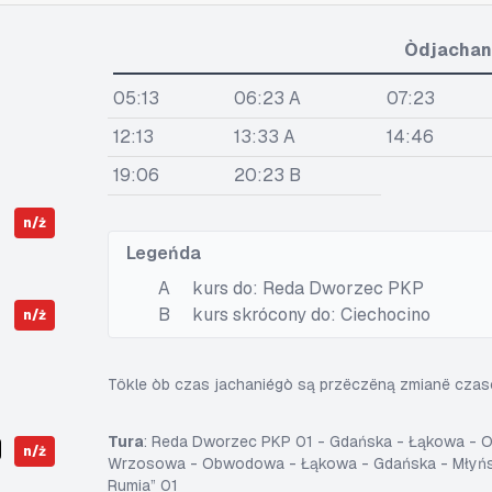
Òdjachan
05:13
06:23 A
07:23
12:13
13:33 A
14:46
19:06
20:23 B
n/ż
Legeńda
A
kurs do: Reda Dworzec PKP
B
kurs skrócony do: Ciechocino
n/ż
Tôkle òb czas jachaniégò są przëczëną zmianë cza
Tura
: Reda Dworzec PKP 01 - Gdańska - Łąkowa - O
n/ż
Wrzosowa - Obwodowa - Łąkowa - Gdańska - Młyńska
Rumia” 01