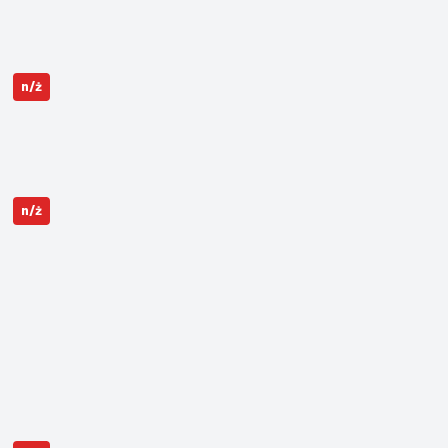
n/ż
n/ż