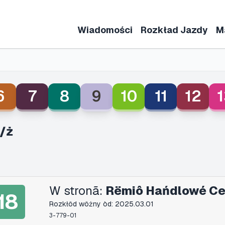
Wiadomości
Rozkład Jazdy
M
6
7
8
9
10
11
12
1
n/ż
W stronã:
Rëmiô Hańdlowé Ce
18
Rozkłôd wôżny òd: 2025.03.01
3-779-01