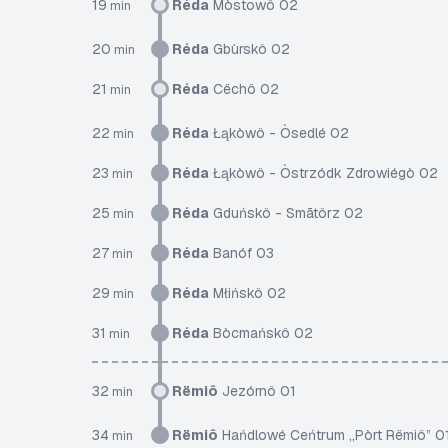
19
Réda
Mòstowô 02
min
20
Réda
Gbùrskô 02
min
21
Réda
Cëchô 02
min
22
Réda
Łąkòwô - Òsedlé 02
min
23
Réda
Łąkòwô - Òstrzódk Zdrowiégò 02
min
25
Réda
Gduńskô - Smãtôrz 02
min
27
Réda
Banóf 03
min
29
Réda
Młińskô 02
min
31
Réda
Bòcmańskô 02
min
32
Rëmiô
Jezórnô 01
min
34
Rëmiô
Hańdlowé Ceńtrum „Pòrt Rëmiô” 0
min