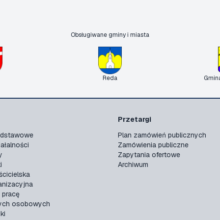
Obsługiwane gminy i miasta
Reda
Gmin
Przetargi
podstawowe
Plan zamówień publicznych
ałalności
Zamówienia publiczne
y
Zapytania ofertowe
i
Archiwum
ścicielska
anizacyjna
 pracę
ych osobowych
ki