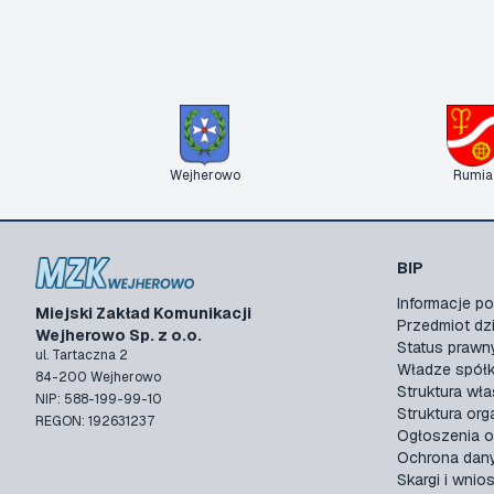
Wejherowo
Rumia
BIP
Informacje 
Miejski Zakład Komunikacji
Przedmiot dzi
Wejherowo Sp. z o.o.
Status prawn
ul. Tartaczna 2
Władze spółk
84-200 Wejherowo
Struktura wła
NIP: 588-199-99-10
Struktura org
REGON: 192631237
Ogłoszenia o
Ochrona dan
Skargi i wnios