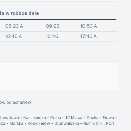
ia w robòcé dnie
08:23 A
09:23
10:53 A
15:46 A
16:46
17:46 A
sów òdjachaniów
bwodowa - Kazimierska - Polna - 12 Marca - Pucka - Nowa -
 - Morska - Kosynierów - Grunwaldzka - Rumia C.H. „Port