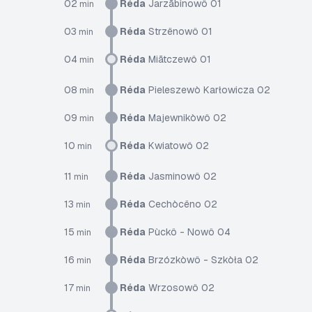
02
Réda
Jarzãbinowô 01
min
03
Réda
Strzënowô 01
min
04
Réda
Miãtczewô 01
min
08
Réda
Pieleszewò Karłowicza 02
min
09
Réda
Majewnikòwô 02
min
10
Réda
Kwiatowô 02
min
11
Réda
Jasminowô 02
min
13
Réda
Cechòcëno 02
min
15
Réda
Pùckô - Nowô 04
min
16
Réda
Brzózkòwô - Szkòła 02
min
17
Réda
Wrzosowô 02
min