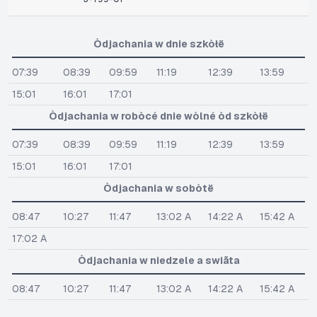
Òdjachania w dnie szkòłë
07:39
08:39
09:59
11:19
12:39
13:59
15:01
16:01
17:01
Òdjachania w robòcé dnie wòlné òd szkòłë
07:39
08:39
09:59
11:19
12:39
13:59
15:01
16:01
17:01
Òdjachania w sobòtë
08:47
10:27
11:47
13:02 A
14:22 A
15:42 A
17:02 A
Òdjachania w niedzele a swiãta
08:47
10:27
11:47
13:02 A
14:22 A
15:42 A