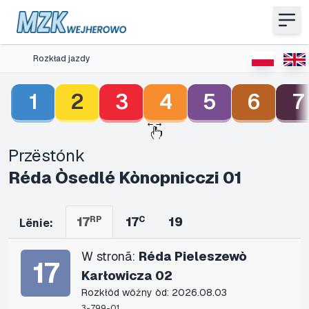
Rozkład jazdy
1
2
3
4
5
6
7
Przëstónk
Réda Òsedlé Kònopnicczi 01
17
RP
17
C
19
Lënie:
W stronã:
Réda Pieleszewò
17
Karłowicza 02
Rozkłôd wôżny òd: 2026.08.03
3-799-01