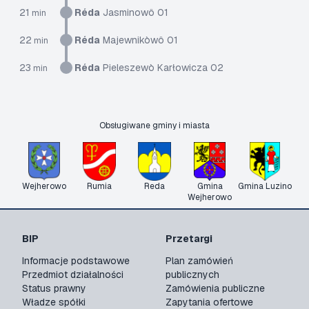
21
Réda
Jasminowô 01
min
22
Réda
Majewnikòwô 01
min
23
Réda
Pieleszewò Karłowicza 02
min
Obsługiwane gminy i miasta
Wejherowo
Rumia
Reda
Gmina
Gmina Luzino
Wejherowo
BIP
Przetargi
Informacje podstawowe
Plan zamówień
Przedmiot działalności
publicznych
Status prawny
Zamówienia publiczne
Władze spółki
Zapytania ofertowe