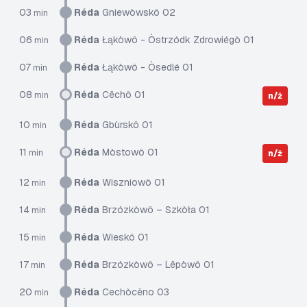
03
Réda
Gniewòwskô 02
min
06
Réda
Łąkòwô - Òstrzódk Zdrowiégò 01
min
07
Réda
Łąkòwô - Òsedlé 01
min
08
Réda
Cëchô 01
min
n/ż
10
Réda
Gbùrskô 01
min
11
Réda
Mòstowô 01
min
n/ż
12
Réda
Wiszniowô 01
min
14
Réda
Brzózkòwô – Szkòła 01
min
15
Réda
Wieskô 01
min
17
Réda
Brzózkòwô – Lëpòwô 01
min
20
Réda
Cechòcëno 03
min