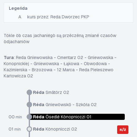
Legeńda
A
kurs przez: Reda Dworzec PKP
Tôkle òb czas jachaniégò są przëczëną zmianë czasów
òdjachaniów
Tura
: Reda Gniewowska - Cmentarz 02 - Gniewowska -
Konopnickiej - Gniewowska - Łąkowa - Obwodowa -
Kazimierska - Brzozowa - 12 Marca - Reda Pieleszewo
Karłowicza 02
Réda
Smãtôrz 02
Réda
Gniewòwskô - Szkòła 02
00
Réda
Òsedlé Kònopnicczi 01
min
01
Réda
Kònopnicczi 02
min
n/ż