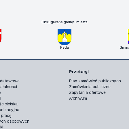
Obsługiwane gminy i miasta
Reda
Gmin
Przetargi
podstawowe
Plan zamówień publicznych
ałalności
Zamówienia publiczne
y
Zapytania ofertowe
i
Archiwum
ścicielska
anizacyjna
 pracę
ych osobowych
ki