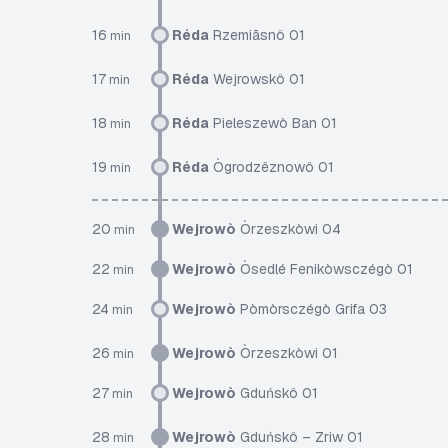
16
Réda
Rzemiãsnô 01
min
17
Réda
Wejrowskô 01
min
18
Réda
Pieleszewò Ban 01
min
19
Réda
Ògrodzëznowô 01
min
20
Wejrowò
Òrzeszkòwi 04
min
22
Wejrowò
Òsedlé Fenikòwsczégò 01
min
24
Wejrowò
Pòmòrsczégò Grifa 03
min
26
Wejrowò
Òrzeszkòwi 01
min
27
Wejrowò
Gduńskô 01
min
28
Wejrowò
Gduńskô – Zriw 01
min