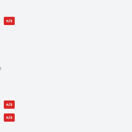
n/ż
1
n/ż
n/ż