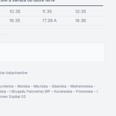
le a swiãta òb latné ferie
10:35
11:35
12:35
16:35
17:28 A
18:36
sów òdjachaniów
osynierów - Morska - Młyńska - Gdańska - Wejherowska -
ka - I Brygady Pancernej WP - Kociewska - Pomorska - I
rowo Szpital 02