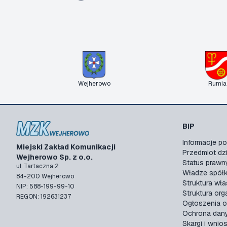
Wejherowo
Rumia
BIP
Informacje 
Miejski Zakład Komunikacji
Przedmiot dzi
Wejherowo Sp. z o.o.
Status prawn
ul. Tartaczna 2
Władze spółk
84-200 Wejherowo
Struktura wła
NIP: 588-199-99-10
Struktura org
REGON: 192631237
Ogłoszenia o
Ochrona dan
Skargi i wnios