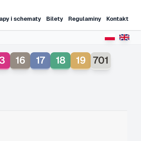
apy i schematy
Bilety
Regulaminy
Kontakt
3
16
17
18
19
701