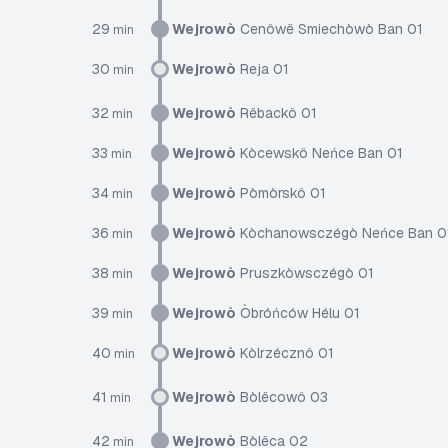
29
Wejrowò
Cenôwë Smiechòwò Ban 01
min
30
Wejrowò
Reja 01
min
32
Wejrowò
Rëbackô 01
min
33
Wejrowò
Kòcewskô Neńce Ban 01
min
34
Wejrowò
Pòmòrskô 01
min
36
Wejrowò
Kòchanowsczégò Neńce Ban 0
min
38
Wejrowò
Pruszkòwsczégò 01
min
39
Wejrowò
Òbróńców Hélu 01
min
40
Wejrowò
Kòlrzécznô 01
min
41
Wejrowò
Bòlëcowô 03
min
42
Wejrowò
Bòlëca 02
min