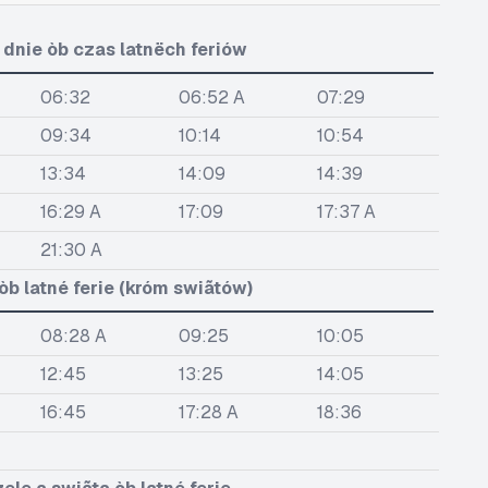
dnie òb czas latnëch feriów
06:32
06:52 A
07:29
09:34
10:14
10:54
13:34
14:09
14:39
16:29 A
17:09
17:37 A
21:30 A
b latné ferie (króm swiãtów)
08:28 A
09:25
10:05
12:45
13:25
14:05
16:45
17:28 A
18:36