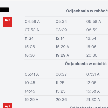
1
Òdjachania w robòcé 
n/ż
04:58 A
05:34
05:58 A
07:52 A
08:29
08:59
11:34
12:14
12:54
15:06
15:29 A
16:06
18:36
19:29 A
20:36
Òdjachania w sobòtë ò
05:41 A
06:37
07:31 A
10:45
11:25
12:05
14:45
15:25
15:58 A
19:29 A
20:36
21:30 A
n/ż