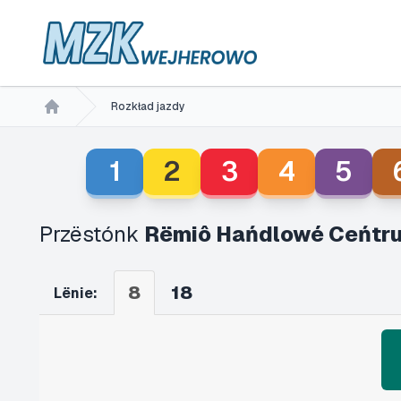
Rozkład jazdy
Home
1
2
3
4
5
Przëstónk
Rëmiô Hańdlowé Ceńtru
8
18
Lënie: