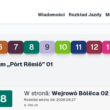
Wiadomości
Rozkład Jazdy
M
6
7
8
9
10
11
12
1
m „Pòrt Rëmiô” 01
W stronã:
Wejrowò Bòlëca 02
8
Rozkłôd wôżny òd: 2026.06.27
5-730-01