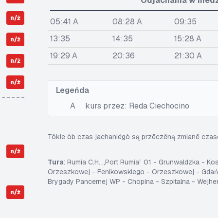
Òdjachania w niedze
n/ż
05:41 A
08:28 A
09:35
13:35
14:35
15:28 A
n/ż
19:29 A
20:36
21:30 A
n/ż
n/ż
Legeńda
A
kurs przez: Reda Ciechocino
Tôkle òb czas jachaniégò są przëczëną zmianë cza
n/ż
Tura
: Rumia C.H. „Port Rumia” 01 - Grunwaldzka - K
Orzeszkowej - Fenikowskiego - Orzeszkowej - Gdańs
Brygady Pancernej WP - Chopina - Szpitalna - Wejhe
n/ż