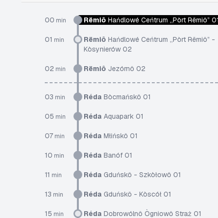
00
Rëmiô
Hańdlowé Ceńtrum „Pòrt Rëmiô” 0
min
01
Rëmiô
Hańdlowé Ceńtrum „Pòrt Rëmiô” -
min
Kòsynierów 02
02
Rëmiô
Jezórnô 02
min
03
Réda
Bòcmańskô 01
min
05
Réda
Aquapark 01
min
07
Réda
Młińskô 01
min
10
Réda
Banóf 01
min
11
Réda
Gduńskô - Szkòłowô 01
min
13
Réda
Gduńskô - Kòscół 01
min
15
Réda
Dobrowólnô Ògniowô Straż 01
min