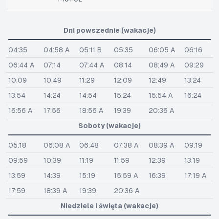
Dni powszednie (wakacje)
04:35
04:58 A
05:11 B
05:35
06:05 A
06:16
06:44 A
07:14
07:44 A
08:14
08:49 A
09:29
10:09
10:49
11:29
12:09
12:49
13:24
13:54
14:24
14:54
15:24
15:54 A
16:24
16:56 A
17:56
18:56 A
19:39
20:36 A
Soboty (wakacje)
05:18
06:08 A
06:48
07:38 A
08:39 A
09:19
09:59
10:39
11:19
11:59
12:39
13:19
13:59
14:39
15:19
15:59 A
16:39
17:19 A
17:59
18:39 A
19:39
20:36 A
Niedziele i święta (wakacje)