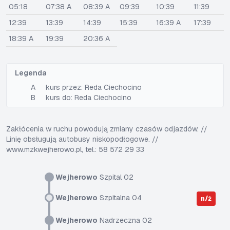
05:18
07:38 A
08:39 A
09:39
10:39
11:39
12:39
13:39
14:39
15:39
16:39 A
17:39
18:39 A
19:39
20:36 A
Legenda
A
kurs przez: Reda Ciechocino
B
kurs do: Reda Ciechocino
Zakłócenia w ruchu powodują zmiany czasów odjazdów. //
Linię obsługują autobusy niskopodłogowe. //
www.mzkwejherowo.pl, tel.: 58 572 29 33
Wejherowo
Szpital 02
Wejherowo
Szpitalna 04
n/ż
Wejherowo
Nadrzeczna 02