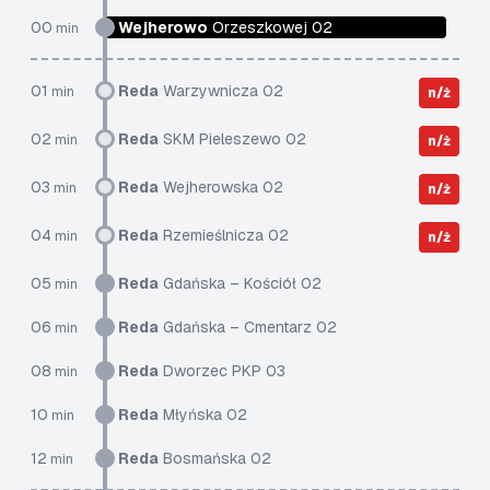
00
Wejherowo
Orzeszkowej 02
min
01
Reda
Warzywnicza 02
min
n/ż
02
Reda
SKM Pieleszewo 02
min
n/ż
03
Reda
Wejherowska 02
min
n/ż
04
Reda
Rzemieślnicza 02
min
n/ż
05
Reda
Gdańska – Kościół 02
min
06
Reda
Gdańska – Cmentarz 02
min
08
Reda
Dworzec PKP 03
min
10
Reda
Młyńska 02
min
12
Reda
Bosmańska 02
min