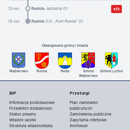
13
Rumia
Jeziorna 01
min
n/ż
15
Rumia
C.H. „Port Rumia” 01
min
Obsługiwane gminy i miasta
Wejherowo
Rumia
Reda
Gmina
Gmina Luzino
Wejherowo
BIP
Przetargi
Informacje podstawowe
Plan zamówień
Przedmiot działalności
publicznych
Status prawny
Zamówienia publiczne
Władze spółki
Zapytania ofertowe
Struktura właścicielska
Archiwum