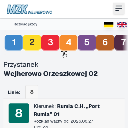
Rozkład jazdy
1
2
3
4
5
6
7
Przystanek
Wejherowo Orzeszkowej 02
8
Linie:
Kierunek:
Rumia C.H. „Port
8
Rumia” 01
Rozkład ważny od: 2026.06.27
1-101-02