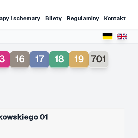
apy i schematy
Bilety
Regulaminy
Kontakt
3
16
17
18
19
701
kowskiego 01