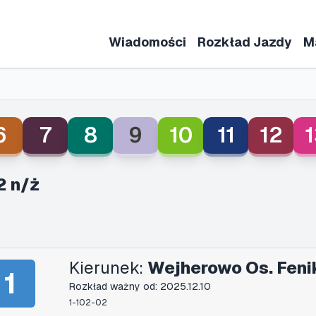
Wiadomości
Rozkład Jazdy
M
6
7
8
9
10
11
12
1
2 n/ż
Kierunek:
Wejherowo Os. Feni
1
Rozkład ważny od: 2025.12.10
1-102-02