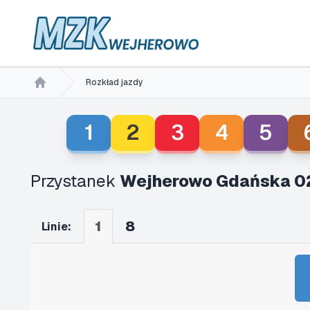
Rozkład jazdy
Home
1
2
3
4
5
Przystanek
Wejherowo Gdańska 0
1
8
Linie: