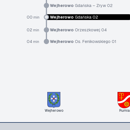
Wejherowo
Gdańska – Zryw 02
00
Wejherowo
Gdańska 02
min
02
Wejherowo
Orzeszkowej 04
min
04
Wejherowo
Os. Fenikowskiego 01
min
Wejherowo
Rumia