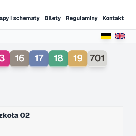
apy i schematy
Bilety
Regulaminy
Kontakt
3
16
17
18
19
701
zkoła 02