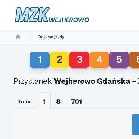
Rozkład jazdy
Home
1
2
3
4
5
Przystanek
Wejherowo Gdańska – 
1
8
701
Linie: