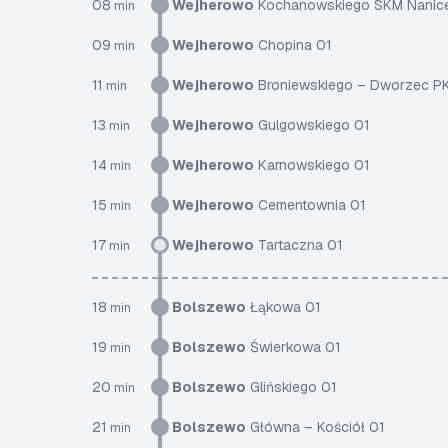
08
Wejherowo
Kochanowskiego SKM Nanic
min
09
Wejherowo
Chopina 01
min
11
Wejherowo
Broniewskiego – Dworzec P
min
13
Wejherowo
Gulgowskiego 01
min
14
Wejherowo
Karnowskiego 01
min
15
Wejherowo
Cementownia 01
min
17
Wejherowo
Tartaczna 01
min
18
Bolszewo
Łąkowa 01
min
19
Bolszewo
Świerkowa 01
min
20
Bolszewo
Glińskiego 01
min
21
Bolszewo
Główna – Kościół 01
min