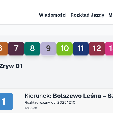
Wiadomości
Rozkład Jazdy
M
6
7
8
9
10
11
12
1
Zryw 01
Kierunek:
Bolszewo Leśna – S
1
Rozkład ważny od: 2025.12.10
1-103-01