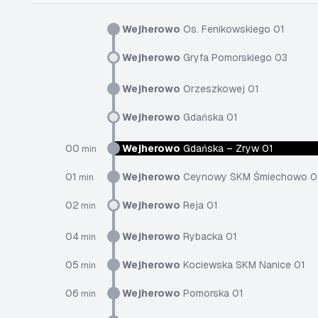
Wejherowo
Os. Fenikowskiego 01
Wejherowo
Gryfa Pomorskiego 03
Wejherowo
Orzeszkowej 01
Wejherowo
Gdańska 01
00
Wejherowo
Gdańska – Zryw 01
min
01
Wejherowo
Ceynowy SKM Śmiechowo 0
min
02
Wejherowo
Reja 01
min
04
Wejherowo
Rybacka 01
min
05
Wejherowo
Kociewska SKM Nanice 01
min
06
Wejherowo
Pomorska 01
min