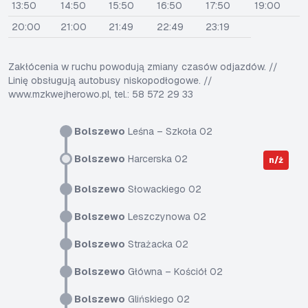
13:50
14:50
15:50
16:50
17:50
19:00
20:00
21:00
21:49
22:49
23:19
Zakłócenia w ruchu powodują zmiany czasów odjazdów. //
Linię obsługują autobusy niskopodłogowe. //
www.mzkwejherowo.pl, tel.: 58 572 29 33
Bolszewo
Leśna – Szkoła 02
Bolszewo
Harcerska 02
n/ż
Bolszewo
Słowackiego 02
Bolszewo
Leszczynowa 02
Bolszewo
Strażacka 02
Bolszewo
Główna – Kościół 02
Bolszewo
Glińskiego 02