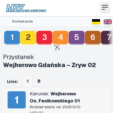
Rozkład jazdy
1
2
3
4
5
6
7
Przystanek
Wejherowo Gdańska – Zryw 02
1
8
Linie:
Kierunek:
Wejherowo
1
Os. Fenikowskiego 01
Rozkład ważny od: 2025.12.10
1-103-02