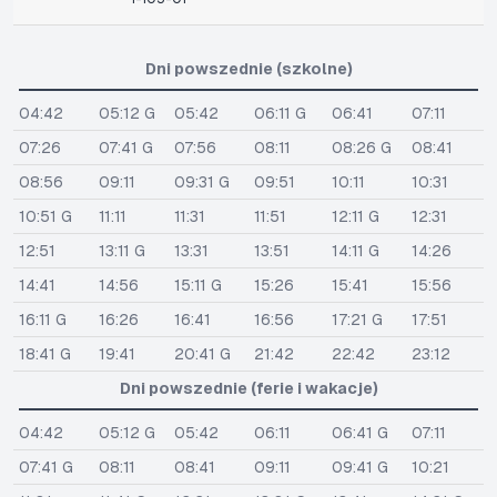
Dni powszednie (szkolne)
04:42
05:12 G
05:42
06:11 G
06:41
07:11
07:26
07:41 G
07:56
08:11
08:26 G
08:41
08:56
09:11
09:31 G
09:51
10:11
10:31
10:51 G
11:11
11:31
11:51
12:11 G
12:31
12:51
13:11 G
13:31
13:51
14:11 G
14:26
14:41
14:56
15:11 G
15:26
15:41
15:56
16:11 G
16:26
16:41
16:56
17:21 G
17:51
18:41 G
19:41
20:41 G
21:42
22:42
23:12
Dni powszednie (ferie i wakacje)
04:42
05:12 G
05:42
06:11
06:41 G
07:11
07:41 G
08:11
08:41
09:11
09:41 G
10:21