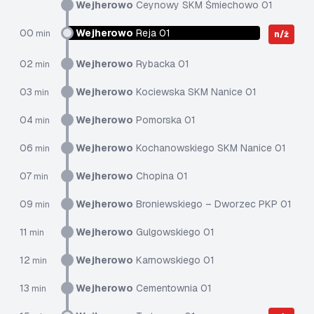
Wejherowo
Ceynowy SKM Śmiechowo 01
00
Wejherowo
Reja 01
min
n/ż
02
Wejherowo
Rybacka 01
min
03
Wejherowo
Kociewska SKM Nanice 01
min
04
Wejherowo
Pomorska 01
min
06
Wejherowo
Kochanowskiego SKM Nanice 01
min
07
Wejherowo
Chopina 01
min
09
Wejherowo
Broniewskiego – Dworzec PKP 01
min
11
Wejherowo
Gulgowskiego 01
min
12
Wejherowo
Karnowskiego 01
min
13
Wejherowo
Cementownia 01
min