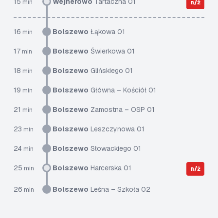
15
Wejherowo
Tartaczna 01
min
n/ż
16
Bolszewo
Łąkowa 01
min
17
Bolszewo
Świerkowa 01
min
18
Bolszewo
Glińskiego 01
min
19
Bolszewo
Główna – Kościół 01
min
21
Bolszewo
Zamostna – OSP 01
min
23
Bolszewo
Leszczynowa 01
min
24
Bolszewo
Słowackiego 01
min
25
Bolszewo
Harcerska 01
min
n/ż
26
Bolszewo
Leśna – Szkoła 02
min