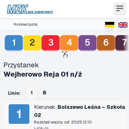
Rozkład jazdy
1
2
3
4
5
6
7
Przystanek
Wejherowo Reja 01 n/ż
1
8
Linie:
Kierunek:
Bolszewo Leśna – Szkoła
1
02
Rozkład ważny od: 2025.12.10
1-105-01