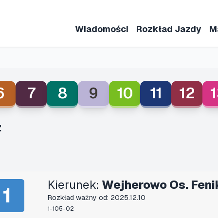
Wiadomości
Rozkład Jazdy
M
6
7
8
9
10
11
12
1
ż
Kierunek:
Wejherowo Os. Feni
1
Rozkład ważny od: 2025.12.10
1-105-02