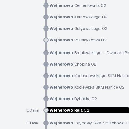
Wejherowo
Cementownia 02
Wejherowo
Karnowskiego 02
Wejherowo
Gulgowskiego 02
Wejherowo
Przemysłowa 02
Wejherowo
Broniewskiego – Dworzec P
Wejherowo
Chopina 02
Wejherowo
Kochanowskiego SKM Nanic
Wejherowo
Kociewska SKM Nanice 02
Wejherowo
Rybacka 02
00
Wejherowo
Reja 02
min
01
Wejherowo
Ceynowy SKM Śmiechowo 0
min