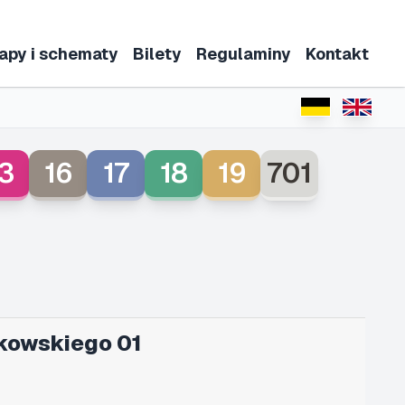
apy i schematy
Bilety
Regulaminy
Kontakt
3
16
17
18
19
701
kowskiego 01