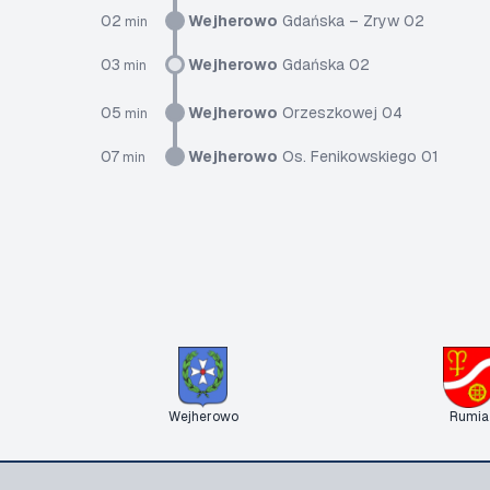
02
Wejherowo
Gdańska – Zryw 02
min
03
Wejherowo
Gdańska 02
min
05
Wejherowo
Orzeszkowej 04
min
07
Wejherowo
Os. Fenikowskiego 01
min
Wejherowo
Rumia