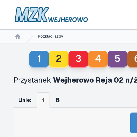
Rozkład jazdy
Home
1
2
3
4
5
Przystanek
Wejherowo Reja 02 n/
1
8
Linie: