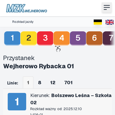
Rozkład jazdy
1
2
3
4
5
6
7
Przystanek
Wejherowo Rybacka 01
1
8
12
701
Linie:
Kierunek:
Bolszewo Leśna – Szkoła
1
02
Rozkład ważny od: 2025.12.10
1-106-01