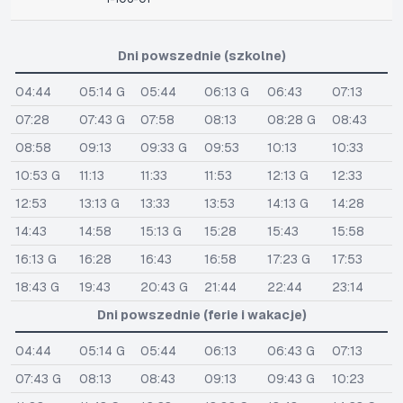
Dni powszednie (szkolne)
04:44
05:14 G
05:44
06:13 G
06:43
07:13
07:28
07:43 G
07:58
08:13
08:28 G
08:43
08:58
09:13
09:33 G
09:53
10:13
10:33
10:53 G
11:13
11:33
11:53
12:13 G
12:33
12:53
13:13 G
13:33
13:53
14:13 G
14:28
14:43
14:58
15:13 G
15:28
15:43
15:58
16:13 G
16:28
16:43
16:58
17:23 G
17:53
18:43 G
19:43
20:43 G
21:44
22:44
23:14
Dni powszednie (ferie i wakacje)
04:44
05:14 G
05:44
06:13
06:43 G
07:13
07:43 G
08:13
08:43
09:13
09:43 G
10:23