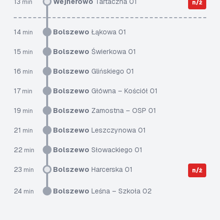
13
Wejherowo
Tartaczna 01
min
n/ż
14
Bolszewo
Łąkowa 01
min
15
Bolszewo
Świerkowa 01
min
16
Bolszewo
Glińskiego 01
min
17
Bolszewo
Główna – Kościół 01
min
19
Bolszewo
Zamostna – OSP 01
min
21
Bolszewo
Leszczynowa 01
min
22
Bolszewo
Słowackiego 01
min
23
Bolszewo
Harcerska 01
min
n/ż
24
Bolszewo
Leśna – Szkoła 02
min