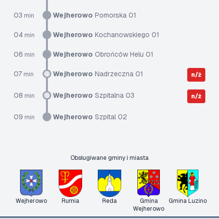
03
Wejherowo
Pomorska 01
min
04
Wejherowo
Kochanowskiego 01
min
06
Wejherowo
Obrońców Helu 01
min
07
Wejherowo
Nadrzeczna 01
min
n/ż
08
Wejherowo
Szpitalna 03
min
n/ż
09
Wejherowo
Szpital 02
min
Obsługiwane gminy i miasta
Wejherowo
Rumia
Reda
Gmina
Gmina Luzino
Wejherowo