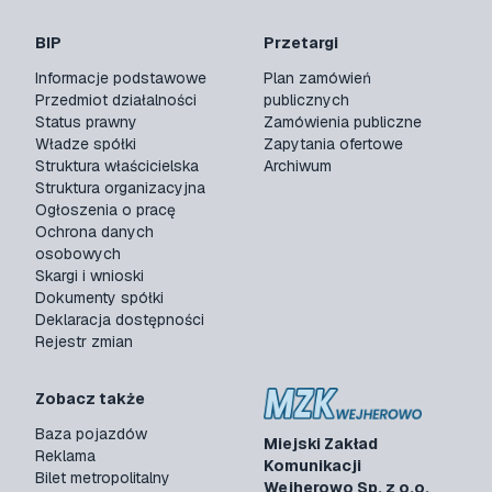
BIP
Przetargi
Informacje podstawowe
Plan zamówień
Przedmiot działalności
publicznych
Status prawny
Zamówienia publiczne
Władze spółki
Zapytania ofertowe
Struktura właścicielska
Archiwum
Struktura organizacyjna
Ogłoszenia o pracę
Ochrona danych
osobowych
Skargi i wnioski
Dokumenty spółki
Deklaracja dostępności
Rejestr zmian
Zobacz także
Baza pojazdów
Miejski Zakład
Reklama
Komunikacji
Bilet metropolitalny
Wejherowo Sp. z o.o.