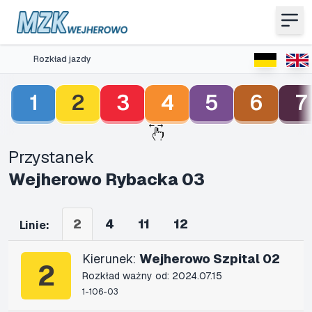
Rozkład jazdy
1
2
3
4
5
6
7
Przystanek
Wejherowo Rybacka 03
2
4
11
12
Linie:
Kierunek:
Wejherowo Szpital 02
2
Rozkład ważny od: 2024.07.15
1-106-03