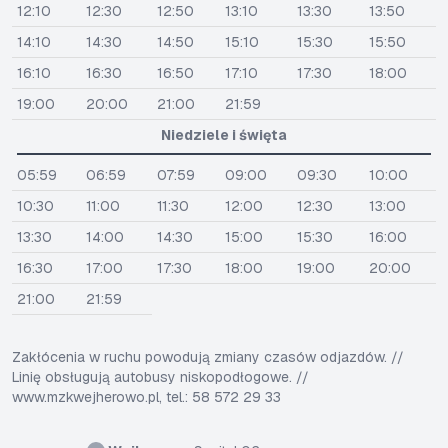
12:10
12:30
12:50
13:10
13:30
13:50
14:10
14:30
14:50
15:10
15:30
15:50
16:10
16:30
16:50
17:10
17:30
18:00
19:00
20:00
21:00
21:59
Niedziele i święta
05:59
06:59
07:59
09:00
09:30
10:00
10:30
11:00
11:30
12:00
12:30
13:00
13:30
14:00
14:30
15:00
15:30
16:00
16:30
17:00
17:30
18:00
19:00
20:00
21:00
21:59
Zakłócenia w ruchu powodują zmiany czasów odjazdów. //
Linię obsługują autobusy niskopodłogowe. //
www.mzkwejherowo.pl, tel.: 58 572 29 33