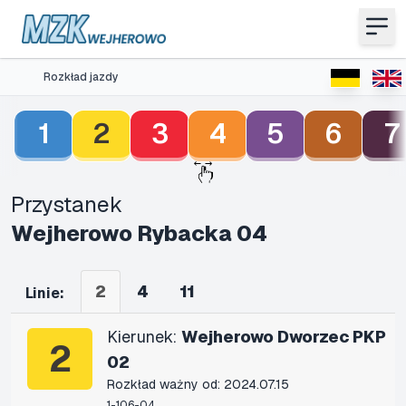
Rozkład jazdy
1
2
3
4
5
6
7
Przystanek
Wejherowo Rybacka 04
2
4
11
Linie:
Kierunek:
Wejherowo Dworzec PKP
2
02
Rozkład ważny od: 2024.07.15
1-106-04