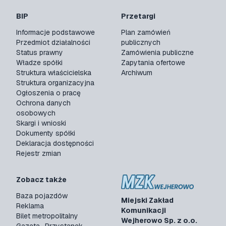
BIP
Przetargi
Informacje podstawowe
Plan zamówień
Przedmiot działalności
publicznych
Status prawny
Zamówienia publiczne
Władze spółki
Zapytania ofertowe
Struktura właścicielska
Archiwum
Struktura organizacyjna
Ogłoszenia o pracę
Ochrona danych
osobowych
Skargi i wnioski
Dokumenty spółki
Deklaracja dostępności
Rejestr zmian
Zobacz także
Baza pojazdów
Miejski Zakład
Reklama
Komunikacji
Bilet metropolitalny
Wejherowo Sp. z o.o.