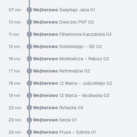
07
Wejherowo
Świętego Jana 01
min
10
Wejherowo
Dworzec PKP 02
min
11
Wejherowo
Filharmonia Kaszubska 03
min
13
Wejherowo
Sobieskiego – GS 02
min
16
Wejherowo
Mickiewicza – Ratusz 02
min
17
Wejherowo
Reformatów 02
min
18
Wejherowo
12 Marca – Judyckiego 02
min
19
Wejherowo
12 Marca – Myśliwska 02
min
22
Wejherowo
Rybacka 03
min
23
Wejherowo
Necla 01
min
24
Wejherowo
Prusa – Szkoła 01
min