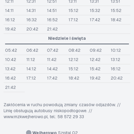
12:11
12:31
12:51
13:11
13:31
13:51
14:11
14:31
14:51
15:12
15:32
15:52
16:12
16:32
16:52
17:12
17:42
18:42
19:42
20:42
21:42
Niedziele i święta
05:42
06:42
07:42
08:42
09:42
10:12
10:42
11:12
11:42
12:12
12:42
13:12
13:42
14:12
14:42
15:12
15:42
16:12
16:42
17:12
17:42
18:42
19:42
20:42
21:42
Zakłócenia w ruchu powodują zmiany czasów odjazdów. //
Linię obsługują autobusy niskopodłogowe. //
www.mzkwejherowo.pl, tel.: 58 572 29 33
Wejherowo
Szpital 02