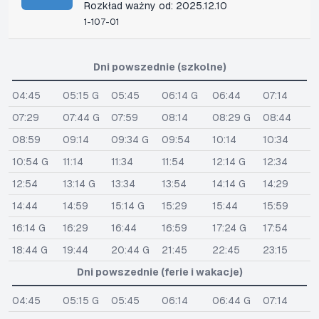
Rozkład ważny od: 2025.12.10
1-107-01
Dni powszednie (szkolne)
04:45
05:15 G
05:45
06:14 G
06:44
07:14
07:29
07:44 G
07:59
08:14
08:29 G
08:44
08:59
09:14
09:34 G
09:54
10:14
10:34
10:54 G
11:14
11:34
11:54
12:14 G
12:34
12:54
13:14 G
13:34
13:54
14:14 G
14:29
14:44
14:59
15:14 G
15:29
15:44
15:59
16:14 G
16:29
16:44
16:59
17:24 G
17:54
18:44 G
19:44
20:44 G
21:45
22:45
23:15
Dni powszednie (ferie i wakacje)
04:45
05:15 G
05:45
06:14
06:44 G
07:14