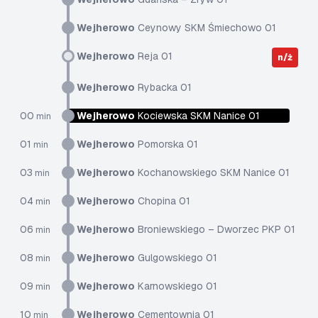
Wejherowo
Ceynowy SKM Śmiechowo 01
Wejherowo
Reja 01
n/ż
Wejherowo
Rybacka 01
00
Wejherowo
Kociewska SKM Nanice 01
min
01
Wejherowo
Pomorska 01
min
03
Wejherowo
Kochanowskiego SKM Nanice 01
min
04
Wejherowo
Chopina 01
min
06
Wejherowo
Broniewskiego – Dworzec PKP 01
min
08
Wejherowo
Gulgowskiego 01
min
09
Wejherowo
Karnowskiego 01
min
10
Wejherowo
Cementownia 01
min