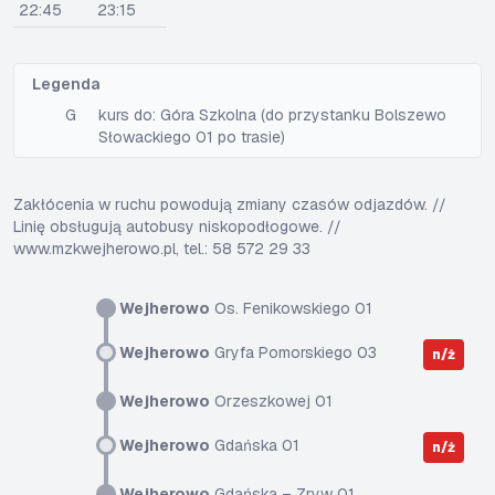
22:45
23:15
Legenda
G
kurs do: Góra Szkolna (do przystanku Bolszewo
Słowackiego 01 po trasie)
Zakłócenia w ruchu powodują zmiany czasów odjazdów. //
Linię obsługują autobusy niskopodłogowe. //
www.mzkwejherowo.pl, tel.: 58 572 29 33
Wejherowo
Os. Fenikowskiego 01
Wejherowo
Gryfa Pomorskiego 03
n/ż
Wejherowo
Orzeszkowej 01
Wejherowo
Gdańska 01
n/ż
Wejherowo
Gdańska – Zryw 01