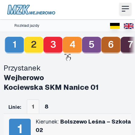
Rozkład jazdy
1
2
3
4
5
6
7
Przystanek
Wejherowo
Kociewska SKM Nanice 01
1
8
Linie:
Kierunek:
Bolszewo Leśna – Szkoła
1
02