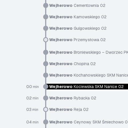
Wejherowo
Cementownia 02
Wejherowo
Karnowskiego 02
Wejherowo
Gulgowskiego 02
Wejherowo
Przemysłowa 02
Wejherowo
Broniewskiego – Dworzec P
Wejherowo
Chopina 02
Wejherowo
Kochanowskiego SKM Nanic
00
Wejherowo
Kociewska SKM Nanice 02
min
02
Wejherowo
Rybacka 02
min
03
Wejherowo
Reja 02
min
04
Wejherowo
Ceynowy SKM Śmiechowo 0
min