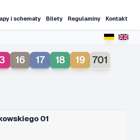
apy i schematy
Bilety
Regulaminy
Kontakt
3
16
17
18
19
701
kowskiego 01