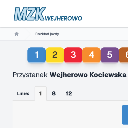
Rozkład jazdy
Home
1
2
3
4
5
Przystanek
Wejherowo Kociewska
1
8
12
Linie: