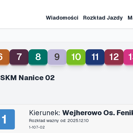
Wiadomości
Rozkład Jazdy
M
6
7
8
9
10
11
12
1
 SKM Nanice 02
Kierunek:
Wejherowo Os. Feni
1
Rozkład ważny od: 2025.12.10
1-107-02