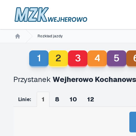
Rozkład jazdy
Home
1
2
3
4
5
Przystanek
Wejherowo Kochanows
1
8
10
12
Linie: