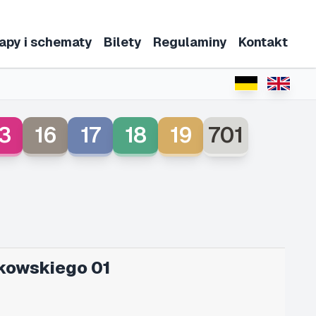
apy i schematy
Bilety
Regulaminy
Kontakt
3
16
17
18
19
701
kowskiego 01