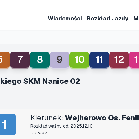
Wiadomości
Rozkład Jazdy
M
6
7
8
9
10
11
12
1
kiego SKM Nanice 02
Kierunek:
Wejherowo Os. Feni
1
Rozkład ważny od: 2025.12.10
1-108-02