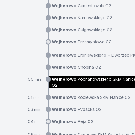
Wejherowo
Cementownia 02
Wejherowo
Karnowskiego 02
Wejherowo
Gulgowskiego 02
Wejherowo
Przemysłowa 02
Wejherowo
Broniewskiego – Dworzec P
Wejherowo
Chopina 02
00
Wejherowo
Kochanowskiego SKM Nanic
min
02
01
Wejherowo
Kociewska SKM Nanice 02
min
03
Wejherowo
Rybacka 02
min
04
Wejherowo
Reja 02
min
05
Wejherowo
Ceynowy SKM Śmiechowo 0