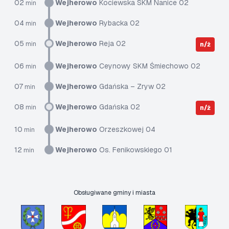
02
Wejherowo
Kociewska SKM Nanice 02
min
04
Wejherowo
Rybacka 02
min
05
Wejherowo
Reja 02
min
n/ż
06
Wejherowo
Ceynowy SKM Śmiechowo 02
min
07
Wejherowo
Gdańska – Zryw 02
min
08
Wejherowo
Gdańska 02
min
n/ż
10
Wejherowo
Orzeszkowej 04
min
12
Wejherowo
Os. Fenikowskiego 01
min
Obsługiwane gminy i miasta