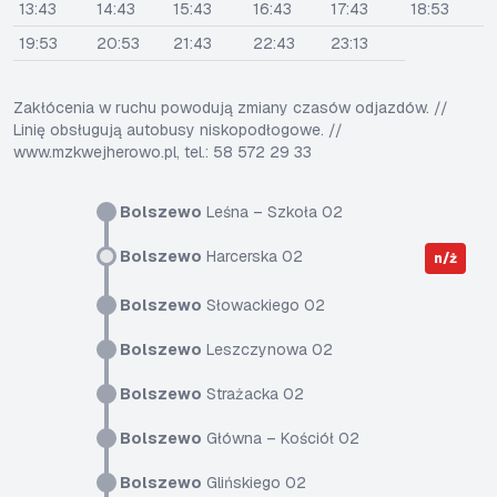
13:43
14:43
15:43
16:43
17:43
18:53
19:53
20:53
21:43
22:43
23:13
Zakłócenia w ruchu powodują zmiany czasów odjazdów. //
Linię obsługują autobusy niskopodłogowe. //
www.mzkwejherowo.pl, tel.: 58 572 29 33
Bolszewo
Leśna – Szkoła 02
Bolszewo
Harcerska 02
n/ż
Bolszewo
Słowackiego 02
Bolszewo
Leszczynowa 02
Bolszewo
Strażacka 02
Bolszewo
Główna – Kościół 02
Bolszewo
Glińskiego 02