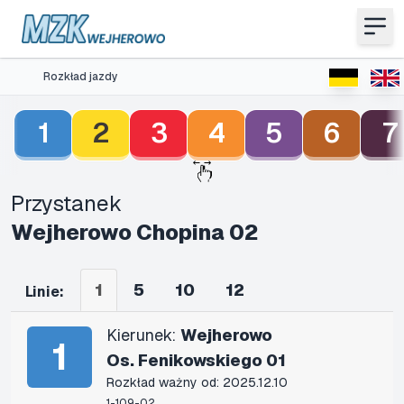
Rozkład jazdy
1
2
3
4
5
6
7
Przystanek
Wejherowo Chopina 02
1
5
10
12
Linie:
Kierunek:
Wejherowo
1
Os. Fenikowskiego 01
Rozkład ważny od: 2025.12.10
1-109-02