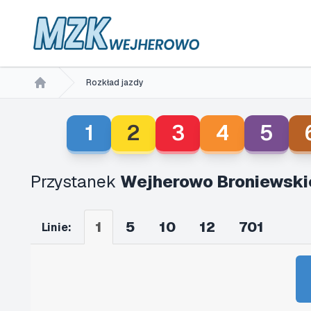
Rozkład jazdy
Home
1
2
3
4
5
Przystanek
Wejherowo Broniewski
1
5
10
12
701
Linie: