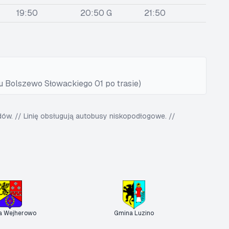
19:50
20:50 G
21:50
u Bolszewo Słowackiego 01 po trasie)
w. // Linię obsługują autobusy niskopodłogowe. //
a Wejherowo
Gmina Luzino