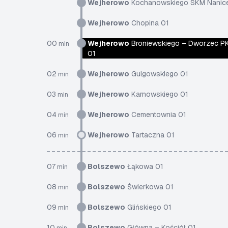
Wejherowo
Kochanowskiego SKM Nanic
Wejherowo
Chopina 01
00
Wejherowo
Broniewskiego – Dworzec P
min
01
02
Wejherowo
Gulgowskiego 01
min
03
Wejherowo
Karnowskiego 01
min
04
Wejherowo
Cementownia 01
min
06
Wejherowo
Tartaczna 01
min
07
Bolszewo
Łąkowa 01
min
08
Bolszewo
Świerkowa 01
min
09
Bolszewo
Glińskiego 01
min
10
Bolszewo
Główna – Kościół 01