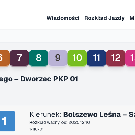
Wiadomości
Rozkład Jazdy
M
6
7
8
9
10
11
12
1
ego – Dworzec PKP 01
Kierunek:
Bolszewo Leśna – S
1
Rozkład ważny od: 2025.12.10
1-110-01