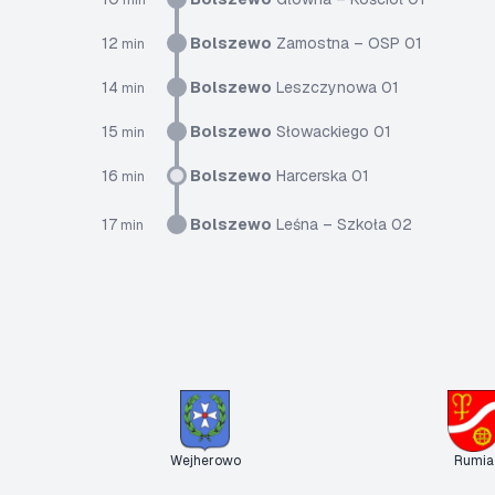
min
12
Bolszewo
Zamostna – OSP 01
min
14
Bolszewo
Leszczynowa 01
min
15
Bolszewo
Słowackiego 01
min
16
Bolszewo
Harcerska 01
min
17
Bolszewo
Leśna – Szkoła 02
min
Wejherowo
Rumia