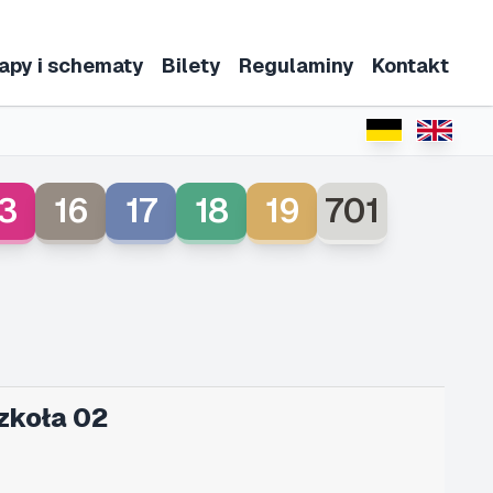
apy i schematy
Bilety
Regulaminy
Kontakt
3
16
17
18
19
701
zkoła 02