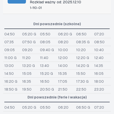
Rozkład ważny od: 2025.12.10
1-110-01
Dni powszednie (szkolne)
04:50
05:20 G
05:50
06:20 G
06:50
07:20
07:35
07:50 G
08:05
08:20
08:35 G
08:50
09:05
09:20
09:40 G
10:00
10:20
10:40
11:00 G
11:20
11:40
12:00
12:20 G
12:40
13:00
13:20 G
13:40
14:00
14:20 G
14:35
14:50
15:05
15:20 G
15:35
15:50
16:05
16:20 G
16:35
16:50
17:05
17:30 G
18:00
18:50 G
19:50
20:50 G
21:50
22:50
23:20
Dni powszednie (ferie i wakacje)
04:50
05:20 G
05:50
06:20
06:50 G
07:20