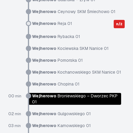
Wejherowo
Ceynowy SKM Śmiechowo 01
Wejherowo
Reja 01
n/ż
Wejherowo
Rybacka 01
Wejherowo
Kociewska SKM Nanice 01
Wejherowo
Pomorska 01
Wejherowo
Kochanowskiego SKM Nanice 01
Wejherowo
Chopina 01
00
Wejherowo
Broniewskiego – Dworzec PKP
min
01
02
Wejherowo
Gulgowskiego 01
min
03
Wejherowo
Karnowskiego 01
min