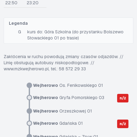
22:50
23:20
Legenda
G
kurs do: Góra Szkolna (do przystanku Bolszewo
Słowackiego 01 po trasie)
Zakłócenia w ruchu powodują zmiany czasów odjazdów. //
Linię obsługują autobusy niskopodłogowe. //
www.mzkwejherowo.pl, tel.: 58 572 29 33
Wejherowo
Os. Fenikowskiego 01
Wejherowo
Gryfa Pomorskiego 03
n/ż
Wejherowo
Orzeszkowej 01
Wejherowo
Gdańska 01
n/ż
Wejherowo
Gdańska – Zryw 01