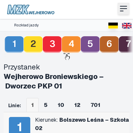
Rozkład jazdy
1
2
3
4
5
6
7
Przystanek
Wejherowo Broniewskiego –
Dworzec PKP 01
1
5
10
12
701
Linie:
Kierunek:
Bolszewo Leśna – Szkoła
1
02