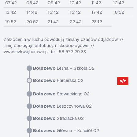
07:42
08:42
09:42
10:42
11:42
12:42
13:42
14:42
15:42
16:42
17:42
18:52
19:52
20:52
21:42
22:42
23:12
Zakłócenia w ruchu powodują zmiany czasów odjazdów. //
Linię obsługują autobusy niskopodłogowe. //
www.mzkwejherowo.pl, tel.: 58 572 29 33
Bolszewo
Leśna – Szkoła 02
Bolszewo
Harcerska 02
n/ż
Bolszewo
Słowackiego 02
Bolszewo
Leszczynowa 02
Bolszewo
Strażacka 02
Bolszewo
Główna – Kościół 02