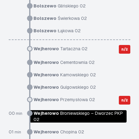
Bolszewo
Glińskiego 02
Bolszewo
Świerkowa 02
Bolszewo
Łąkowa 02
Wejherowo
Tartaczna 02
n/ż
Wejherowo
Cementownia 02
Wejherowo
Karnowskiego 02
Wejherowo
Gulgowskiego 02
Wejherowo
Przemysłowa 02
n/ż
00
Wejherowo
Broniewskiego – Dworzec PKP
min
02
01
Wejherowo
Chopina 02
min