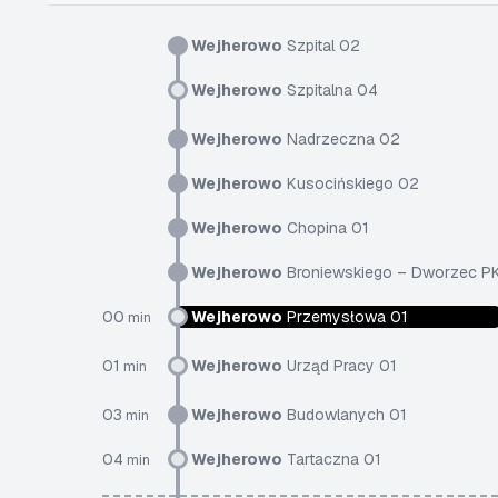
Wejherowo
Szpital 02
Wejherowo
Szpitalna 04
Wejherowo
Nadrzeczna 02
Wejherowo
Kusocińskiego 02
Wejherowo
Chopina 01
Wejherowo
Broniewskiego – Dworzec P
00
Wejherowo
Przemysłowa 01
min
01
Wejherowo
Urząd Pracy 01
min
03
Wejherowo
Budowlanych 01
min
04
Wejherowo
Tartaczna 01
min