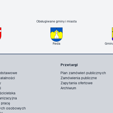
Obsługiwane gminy i miasta
Reda
Gmin
Przetargi
podstawowe
Plan zamówień publicznych
ałalności
Zamówienia publiczne
y
Zapytania ofertowe
i
Archiwum
ścicielska
anizacyjna
 pracę
ych osobowych