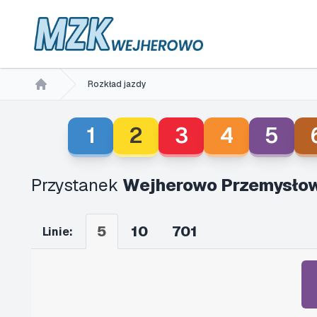
Rozkład jazdy
Home
1
2
3
4
5
Przystanek
Wejherowo Przemysłow
5
10
701
Linie: