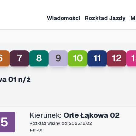
Wiadomości
Rozkład Jazdy
M
6
7
8
9
10
11
12
1
a 01 n/ż
Kierunek:
Orle Łąkowa 02
5
Rozkład ważny od: 2025.12.02
1-111-01