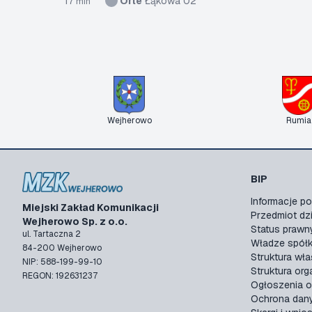
17
Orle
Łąkowa 02
min
Wejherowo
Rumia
BIP
Informacje 
Miejski Zakład Komunikacji
Przedmiot dzi
Wejherowo Sp. z o.o.
Status prawn
ul. Tartaczna 2
Władze spółk
84-200 Wejherowo
Struktura wła
NIP: 588-199-99-10
Struktura org
REGON: 192631237
Ogłoszenia o
Ochrona dan