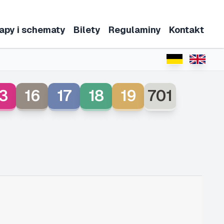
apy i schematy
Bilety
Regulaminy
Kontakt
3
16
17
18
19
701