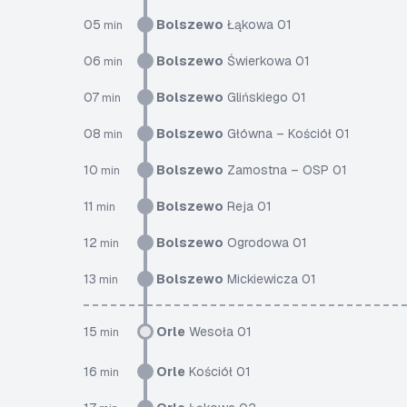
05
Bolszewo
Łąkowa 01
min
06
Bolszewo
Świerkowa 01
min
07
Bolszewo
Glińskiego 01
min
08
Bolszewo
Główna – Kościół 01
min
10
Bolszewo
Zamostna – OSP 01
min
11
Bolszewo
Reja 01
min
12
Bolszewo
Ogrodowa 01
min
13
Bolszewo
Mickiewicza 01
min
15
Orle
Wesoła 01
min
16
Orle
Kościół 01
min