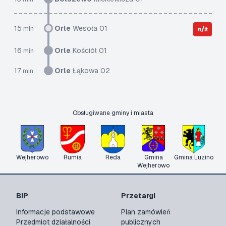
15
Orle
Wesoła 01
min
n/ż
16
Orle
Kościół 01
min
17
Orle
Łąkowa 02
min
Obsługiwane gminy i miasta
Wejherowo
Rumia
Reda
Gmina
Gmina Luzino
Wejherowo
BIP
Przetargi
Informacje podstawowe
Plan zamówień
Przedmiot działalności
publicznych