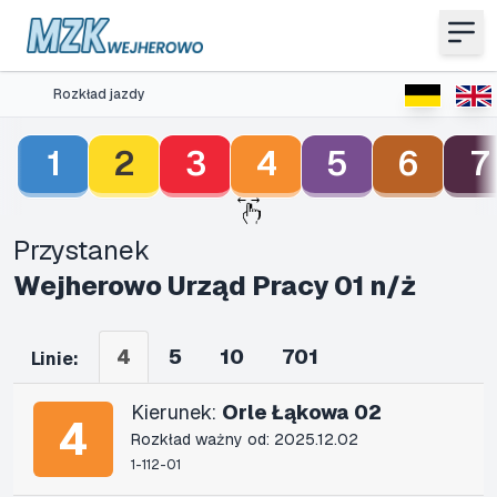
Rozkład jazdy
1
2
3
4
5
6
7
Przystanek
Wejherowo Urząd Pracy 01 n/ż
4
5
10
701
Linie:
Kierunek:
Orle Łąkowa 02
4
Rozkład ważny od: 2025.12.02
1-112-01