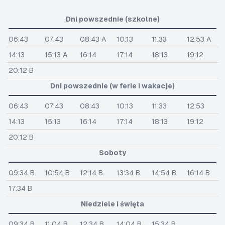
Dni powszednie (szkolne)
06:43
07:43
08:43 A
10:13
11:33
12:53 A
14:13
15:13 A
16:14
17:14
18:13
19:12
20:12 B
Dni powszednie (w ferie i wakacje)
06:43
07:43
08:43
10:13
11:33
12:53
14:13
15:13
16:14
17:14
18:13
19:12
20:12 B
Soboty
09:34 B
10:54 B
12:14 B
13:34 B
14:54 B
16:14 B
17:34 B
Niedziele i święta
09:34 B
11:04 B
12:34 B
14:04 B
15:34 B