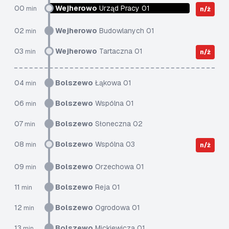
00
Wejherowo
Urząd Pracy 01
min
n/ż
02
Wejherowo
Budowlanych 01
min
03
Wejherowo
Tartaczna 01
min
n/ż
04
Bolszewo
Łąkowa 01
min
06
Bolszewo
Wspólna 01
min
07
Bolszewo
Słoneczna 02
min
08
Bolszewo
Wspólna 03
min
n/ż
09
Bolszewo
Orzechowa 01
min
11
Bolszewo
Reja 01
min
12
Bolszewo
Ogrodowa 01
min
13
Bolszewo
Mickiewicza 01
min