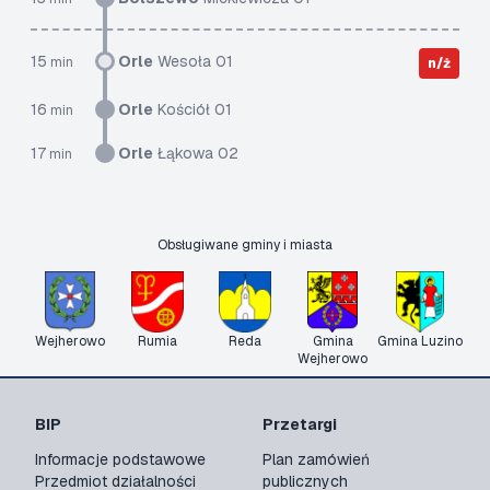
15
Orle
Wesoła 01
min
n/ż
16
Orle
Kościół 01
min
17
Orle
Łąkowa 02
min
Obsługiwane gminy i miasta
Wejherowo
Rumia
Reda
Gmina
Gmina Luzino
Wejherowo
BIP
Przetargi
Informacje podstawowe
Plan zamówień
Przedmiot działalności
publicznych