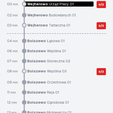
00
Wejherowo
Urząd Pracy 01
min
n/ż
02
Wejherowo
Budowlanych 01
min
03
Wejherowo
Tartaczna 01
min
n/ż
04
Bolszewo
Łąkowa 01
min
06
Bolszewo
Wspólna 01
min
07
Bolszewo
Słoneczna 02
min
08
Bolszewo
Wspólna 03
min
n/ż
09
Bolszewo
Orzechowa 01
min
11
Bolszewo
Reja 01
min
12
Bolszewo
Ogrodowa 01
min
13
Bolszewo
Mickiewicza 01
min