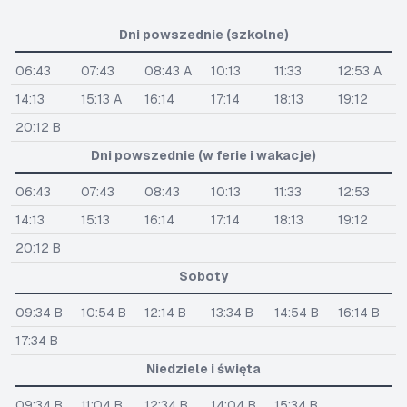
Dni powszednie (szkolne)
06:43
07:43
08:43 A
10:13
11:33
12:53 A
14:13
15:13 A
16:14
17:14
18:13
19:12
20:12 B
Dni powszednie (w ferie i wakacje)
06:43
07:43
08:43
10:13
11:33
12:53
14:13
15:13
16:14
17:14
18:13
19:12
20:12 B
Soboty
09:34 B
10:54 B
12:14 B
13:34 B
14:54 B
16:14 B
17:34 B
Niedziele i święta
09:34 B
11:04 B
12:34 B
14:04 B
15:34 B