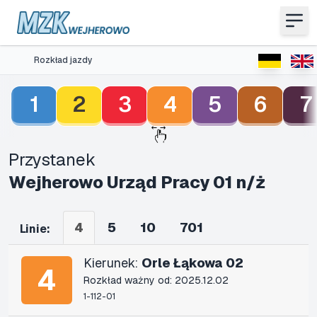
Rozkład jazdy
1
2
3
4
5
6
7
Przystanek
Wejherowo Urząd Pracy 01 n/ż
4
5
10
701
Linie:
Kierunek:
Orle Łąkowa 02
4
Rozkład ważny od: 2025.12.02
1-112-01