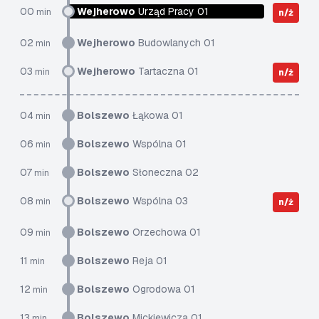
00
Wejherowo
Urząd Pracy 01
min
n/ż
02
Wejherowo
Budowlanych 01
min
03
Wejherowo
Tartaczna 01
min
n/ż
04
Bolszewo
Łąkowa 01
min
06
Bolszewo
Wspólna 01
min
07
Bolszewo
Słoneczna 02
min
08
Bolszewo
Wspólna 03
min
n/ż
09
Bolszewo
Orzechowa 01
min
11
Bolszewo
Reja 01
min
12
Bolszewo
Ogrodowa 01
min
13
Bolszewo
Mickiewicza 01
min