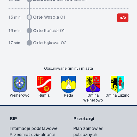
15
Orle
Wesoła 01
min
n/ż
16
Orle
Kościół 01
min
17
Orle
Łąkowa 02
min
Obsługiwane gminy i miasta
Wejherowo
Rumia
Reda
Gmina
Gmina Luzino
Wejherowo
BIP
Przetargi
Informacje podstawowe
Plan zamówień
Przedmiot działalności
publicznych