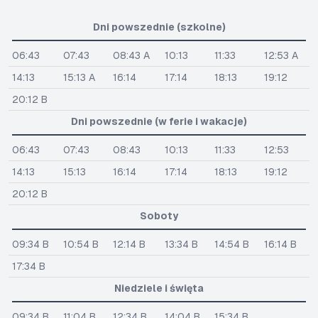
Dni powszednie (szkolne)
06:43
07:43
08:43 A
10:13
11:33
12:53 A
14:13
15:13 A
16:14
17:14
18:13
19:12
20:12 B
Dni powszednie (w ferie i wakacje)
06:43
07:43
08:43
10:13
11:33
12:53
14:13
15:13
16:14
17:14
18:13
19:12
20:12 B
Soboty
09:34 B
10:54 B
12:14 B
13:34 B
14:54 B
16:14 B
17:34 B
Niedziele i święta
09:34 B
11:04 B
12:34 B
14:04 B
15:34 B