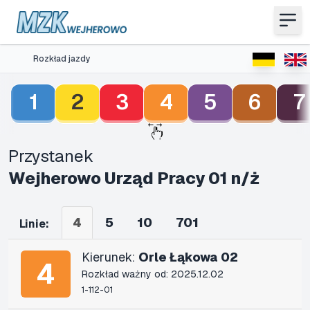
Rozkład jazdy
1
2
3
4
5
6
7
Przystanek
Wejherowo Urząd Pracy 01 n/ż
4
5
10
701
Linie:
Kierunek:
Orle Łąkowa 02
4
Rozkład ważny od: 2025.12.02
1-112-01