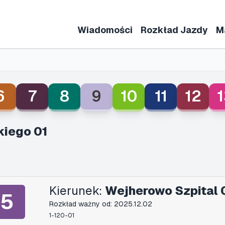
Wiadomości
Rozkład Jazdy
M
6
7
8
9
10
11
12
1
iego 01
Kierunek:
Wejherowo Szpital 
5
Rozkład ważny od: 2025.12.02
1-120-01