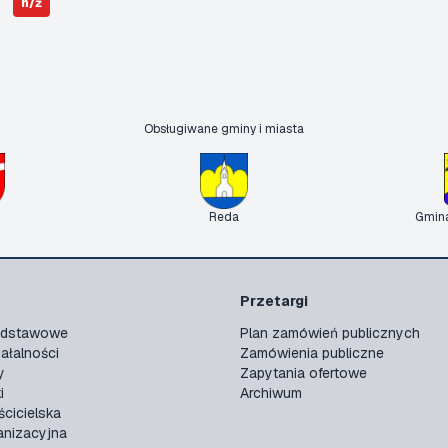
n/ż
Obsługiwane gminy i miasta
Reda
Gmin
Przetargi
podstawowe
Plan zamówień publicznych
ałalności
Zamówienia publiczne
y
Zapytania ofertowe
i
Archiwum
ścicielska
anizacyjna