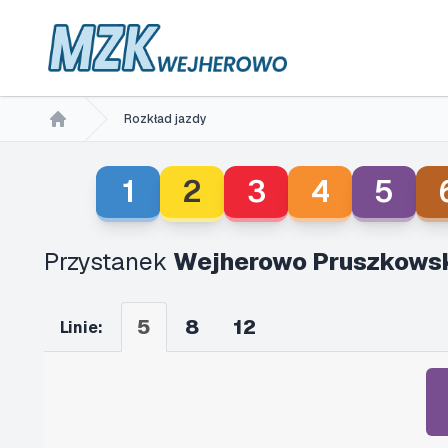
Rozkład jazdy
Home
1
2
3
4
5
Przystanek
Wejherowo Pruszkowsk
5
8
12
Linie: