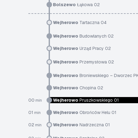
Bolszewo
Łąkowa 02
Wejherowo
Tartaczna 04
Wejherowo
Budowlanych 02
Wejherowo
Urząd Pracy 02
Wejherowo
Przemysłowa 02
Wejherowo
Broniewskiego – Dworzec P
Wejherowo
Chopina 02
00
Wejherowo
Pruszkowskiego 01
min
01
Wejherowo
Obrońców Helu 01
min
02
Wejherowo
Nadrzeczna 01
min