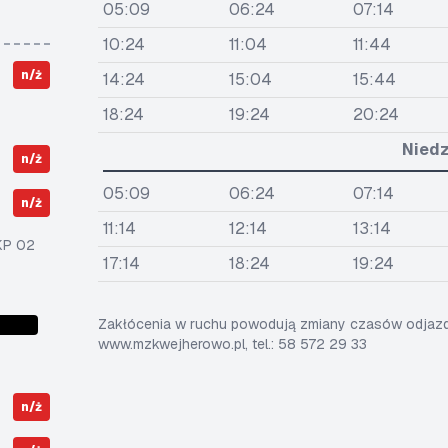
05:09
06:24
07:14
10:24
11:04
11:44
n/ż
14:24
15:04
15:44
18:24
19:24
20:24
Niedz
n/ż
05:09
06:24
07:14
n/ż
11:14
12:14
13:14
KP 02
17:14
18:24
19:24
Zakłócenia w ruchu powodują zmiany czasów odjazdó
www.mzkwejherowo.pl, tel.: 58 572 29 33
n/ż