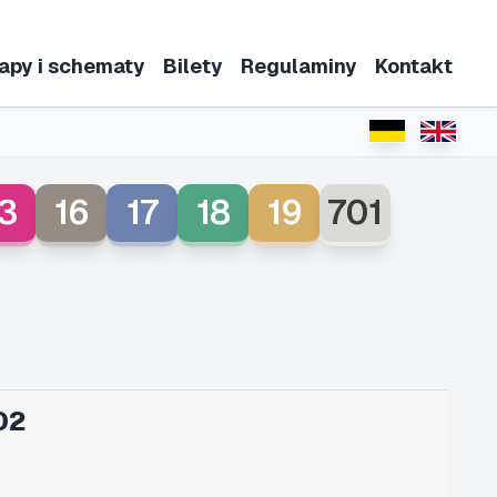
apy i schematy
Bilety
Regulaminy
Kontakt
3
16
17
18
19
701
02