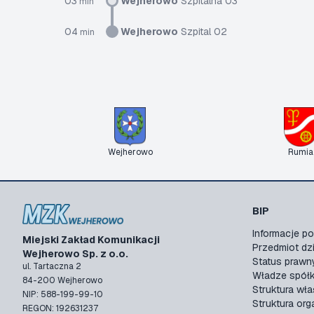
03
Wejherowo
Szpitalna 03
min
04
Wejherowo
Szpital 02
min
Wejherowo
Rumia
BIP
Informacje 
Miejski Zakład Komunikacji
Przedmiot dzi
Wejherowo Sp. z o.o.
Status prawn
ul. Tartaczna 2
Władze spółk
84-200 Wejherowo
Struktura wła
NIP: 588-199-99-10
Struktura org
REGON: 192631237