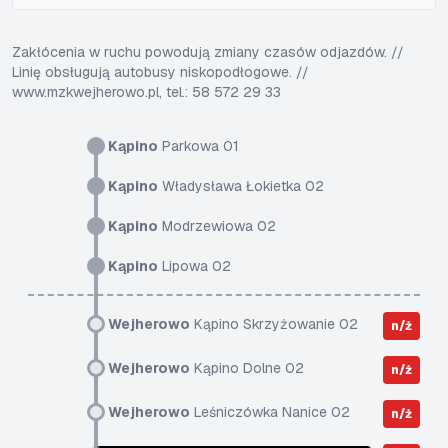
Zakłócenia w ruchu powodują zmiany czasów odjazdów. //
Linię obsługują autobusy niskopodłogowe. //
www.mzkwejherowo.pl, tel.: 58 572 29 33
Kąpino
Parkowa 01
Kąpino
Władysława Łokietka 02
Kąpino
Modrzewiowa 02
Kąpino
Lipowa 02
Wejherowo
Kąpino Skrzyżowanie 02
n/ż
Wejherowo
Kąpino Dolne 02
n/ż
Wejherowo
Leśniczówka Nanice 02
n/ż