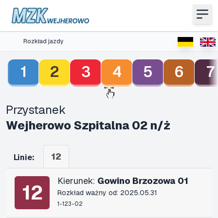
Rozkład jazdy
1
2
3
4
5
6
7
Przystanek
Wejherowo Szpitalna 02 n/ż
12
Linie:
Kierunek:
Gowino Brzozowa 01
12
Rozkład ważny od: 2025.05.31
1-123-02