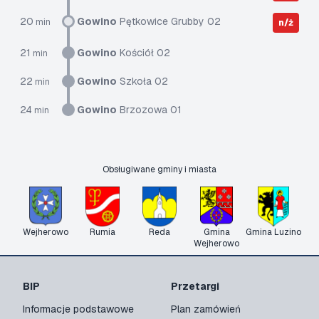
20
Gowino
Pętkowice Grubby 02
min
n/ż
21
Gowino
Kościół 02
min
22
Gowino
Szkoła 02
min
24
Gowino
Brzozowa 01
min
Obsługiwane gminy i miasta
Wejherowo
Rumia
Reda
Gmina
Gmina Luzino
Wejherowo
BIP
Przetargi
Informacje podstawowe
Plan zamówień