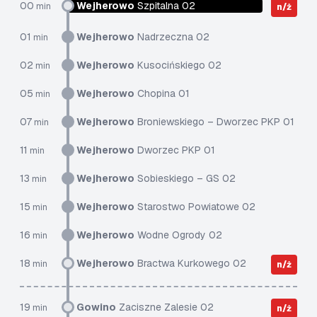
00
Wejherowo
Szpitalna 02
min
n/ż
01
Wejherowo
Nadrzeczna 02
min
02
Wejherowo
Kusocińskiego 02
min
05
Wejherowo
Chopina 01
min
07
Wejherowo
Broniewskiego – Dworzec PKP 01
min
11
Wejherowo
Dworzec PKP 01
min
13
Wejherowo
Sobieskiego – GS 02
min
15
Wejherowo
Starostwo Powiatowe 02
min
16
Wejherowo
Wodne Ogrody 02
min
18
Wejherowo
Bractwa Kurkowego 02
min
n/ż
19
Gowino
Zaciszne Zalesie 02
min
n/ż