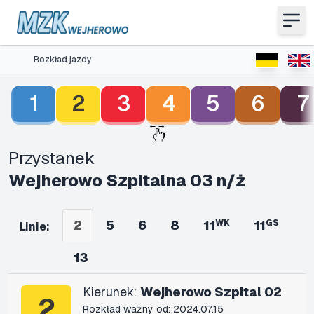
Rozkład jazdy
1
2
3
4
5
6
7
Przystanek
Wejherowo Szpitalna 03 n/ż
2
5
6
8
11
WK
11
GS
Linie:
13
Kierunek:
Wejherowo Szpital 02
2
Rozkład ważny od: 2024.07.15