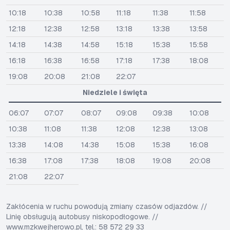
10:18
10:38
10:58
11:18
11:38
11:58
12:18
12:38
12:58
13:18
13:38
13:58
14:18
14:38
14:58
15:18
15:38
15:58
16:18
16:38
16:58
17:18
17:38
18:08
19:08
20:08
21:08
22:07
Niedziele i święta
06:07
07:07
08:07
09:08
09:38
10:08
10:38
11:08
11:38
12:08
12:38
13:08
13:38
14:08
14:38
15:08
15:38
16:08
16:38
17:08
17:38
18:08
19:08
20:08
21:08
22:07
Zakłócenia w ruchu powodują zmiany czasów odjazdów. //
Linię obsługują autobusy niskopodłogowe. //
www.mzkwejherowo.pl, tel.: 58 572 29 33