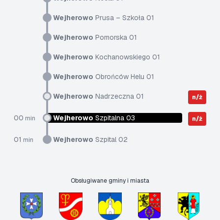
Wejherowo
Prusa – Szkoła 01
Wejherowo
Pomorska 01
Wejherowo
Kochanowskiego 01
Wejherowo
Obrońców Helu 01
Wejherowo
Nadrzeczna 01
n/ż
00
Wejherowo
Szpitalna 03
min
n/ż
01
Wejherowo
Szpital 02
min
Obsługiwane gminy i miasta