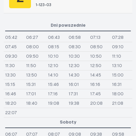
1-123-03
Dni powszednie
05:42
06:27
06:43
06:58
07:13
07:28
07:45
08:00
08:15
08:30
08:50
09:10
09:30
09:50
10:10
10:30
10:50
11:10
11:30
11:50
12:10
12:30
12:50
13:10
13:30
13:50
14:10
14:30
14:45
15:00
15:15
15:31
15:46
16:01
16:16
16:31
16:46
17:01
17:16
17:31
17:45
18:00
18:20
18:40
19:08
19:38
20:08
21:08
22:07
Soboty
06:07
07:07
08:07
09:08
09:38
09:58