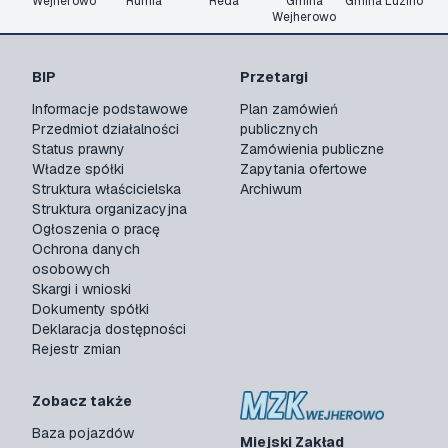
Wejherowo
Rumia
Reda
Gmina
Gmina Luzino
Wejherowo
BIP
Przetargi
Informacje podstawowe
Plan zamówień
Przedmiot działalności
publicznych
Status prawny
Zamówienia publiczne
Władze spółki
Zapytania ofertowe
Struktura właścicielska
Archiwum
Struktura organizacyjna
Ogłoszenia o pracę
Ochrona danych
osobowych
Skargi i wnioski
Dokumenty spółki
Deklaracja dostępności
Rejestr zmian
Zobacz także
Baza pojazdów
Miejski Zakład