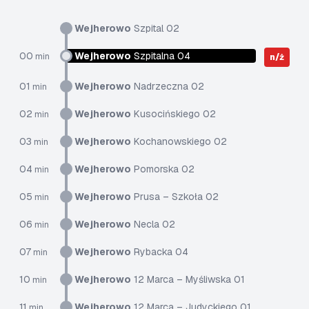
Wejherowo
Szpital 02
00
Wejherowo
Szpitalna 04
min
n/ż
01
Wejherowo
Nadrzeczna 02
min
02
Wejherowo
Kusocińskiego 02
min
03
Wejherowo
Kochanowskiego 02
min
04
Wejherowo
Pomorska 02
min
05
Wejherowo
Prusa – Szkoła 02
min
06
Wejherowo
Necla 02
min
07
Wejherowo
Rybacka 04
min
10
Wejherowo
12 Marca – Myśliwska 01
min
11
Wejherowo
12 Marca – Judyckiego 01
min