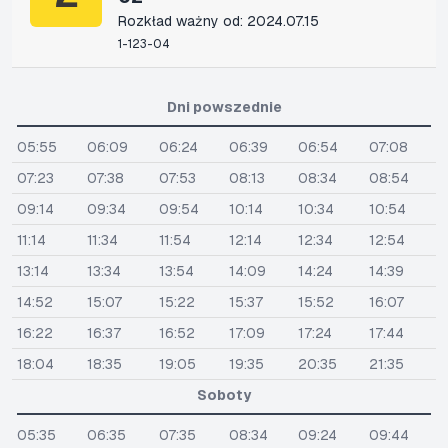
Rozkład ważny od: 2024.07.15
1-123-04
Dni powszednie
05:55
06:09
06:24
06:39
06:54
07:08
07:23
07:38
07:53
08:13
08:34
08:54
09:14
09:34
09:54
10:14
10:34
10:54
11:14
11:34
11:54
12:14
12:34
12:54
13:14
13:34
13:54
14:09
14:24
14:39
14:52
15:07
15:22
15:37
15:52
16:07
16:22
16:37
16:52
17:09
17:24
17:44
18:04
18:35
19:05
19:35
20:35
21:35
Soboty
05:35
06:35
07:35
08:34
09:24
09:44