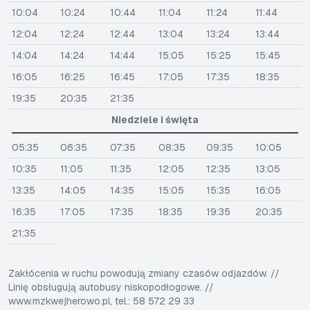
10:04
10:24
10:44
11:04
11:24
11:44
12:04
12:24
12:44
13:04
13:24
13:44
14:04
14:24
14:44
15:05
15:25
15:45
16:05
16:25
16:45
17:05
17:35
18:35
19:35
20:35
21:35
Niedziele i święta
05:35
06:35
07:35
08:35
09:35
10:05
10:35
11:05
11:35
12:05
12:35
13:05
13:35
14:05
14:35
15:05
15:35
16:05
16:35
17:05
17:35
18:35
19:35
20:35
21:35
Zakłócenia w ruchu powodują zmiany czasów odjazdów. //
Linię obsługują autobusy niskopodłogowe. //
www.mzkwejherowo.pl, tel.: 58 572 29 33