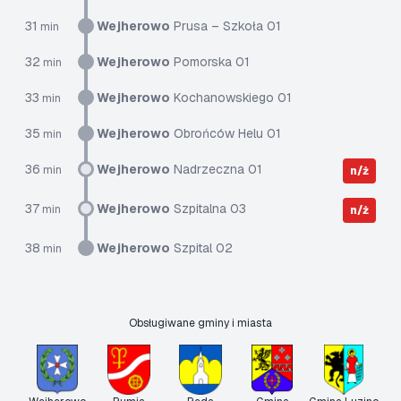
31
Wejherowo
Prusa – Szkoła 01
min
32
Wejherowo
Pomorska 01
min
33
Wejherowo
Kochanowskiego 01
min
35
Wejherowo
Obrońców Helu 01
min
36
Wejherowo
Nadrzeczna 01
min
n/ż
37
Wejherowo
Szpitalna 03
min
n/ż
38
Wejherowo
Szpital 02
min
Obsługiwane gminy i miasta