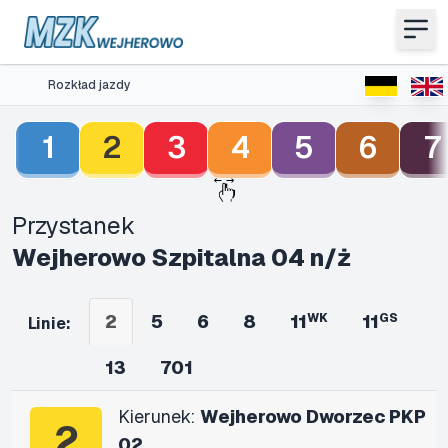
Rozkład jazdy
1
2
3
4
5
6
7
Przystanek
Wejherowo Szpitalna 04 n/ż
2
5
6
8
11
WK
11
GS
Linie:
13
701
Kierunek:
Wejherowo Dworzec PKP
2
02