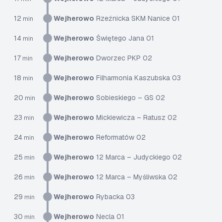
12
Wejherowo
Rzeźnicka SKM Nanice 01
min
14
Wejherowo
Świętego Jana 01
min
17
Wejherowo
Dworzec PKP 02
min
18
Wejherowo
Filharmonia Kaszubska 03
min
20
Wejherowo
Sobieskiego – GS 02
min
23
Wejherowo
Mickiewicza – Ratusz 02
min
24
Wejherowo
Reformatów 02
min
25
Wejherowo
12 Marca – Judyckiego 02
min
26
Wejherowo
12 Marca – Myśliwska 02
min
29
Wejherowo
Rybacka 03
min
30
Wejherowo
Necla 01
min