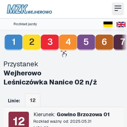
Rozkład jazdy
1
2
3
4
5
6
7
Przystanek
Wejherowo
Leśniczówka Nanice 02 n/ż
12
Linie:
Kierunek:
Gowino Brzozowa 01
12
Rozkład ważny od: 2025.05.31