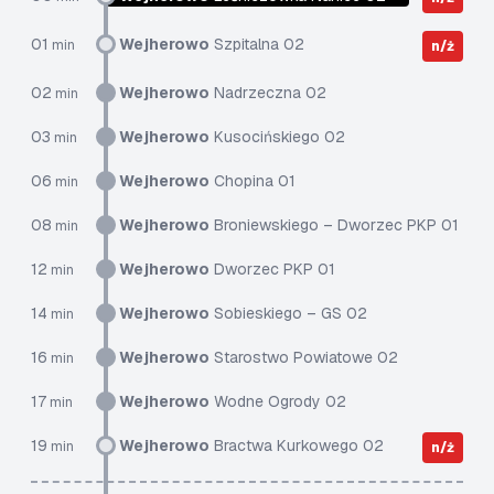
01
Wejherowo
Szpitalna 02
min
n/ż
02
Wejherowo
Nadrzeczna 02
min
03
Wejherowo
Kusocińskiego 02
min
06
Wejherowo
Chopina 01
min
08
Wejherowo
Broniewskiego – Dworzec PKP 01
min
12
Wejherowo
Dworzec PKP 01
min
14
Wejherowo
Sobieskiego – GS 02
min
16
Wejherowo
Starostwo Powiatowe 02
min
17
Wejherowo
Wodne Ogrody 02
min
19
Wejherowo
Bractwa Kurkowego 02
min
n/ż