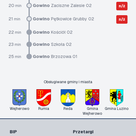
20
Gowino
Zaciszne Zalesie 02
min
n/ż
21
Gowino
Pętkowice Grubby 02
min
n/ż
22
Gowino
Kościół 02
min
23
Gowino
Szkoła 02
min
25
Gowino
Brzozowa 01
min
Obsługiwane gminy i miasta
Wejherowo
Rumia
Reda
Gmina
Gmina Luzino
Wejherowo
BIP
Przetargi