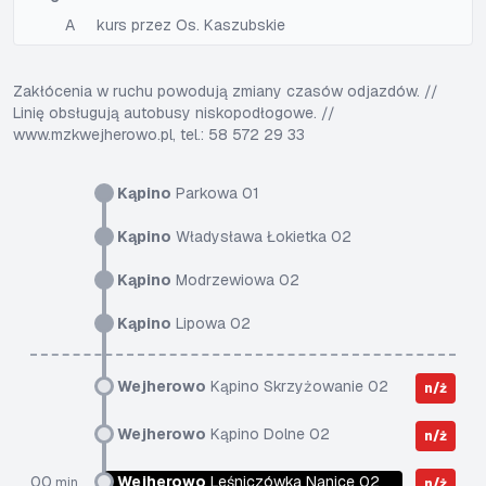
A
kurs przez Os. Kaszubskie
Zakłócenia w ruchu powodują zmiany czasów odjazdów. //
Linię obsługują autobusy niskopodłogowe. //
www.mzkwejherowo.pl, tel.: 58 572 29 33
Kąpino
Parkowa 01
Kąpino
Władysława Łokietka 02
Kąpino
Modrzewiowa 02
Kąpino
Lipowa 02
Wejherowo
Kąpino Skrzyżowanie 02
n/ż
Wejherowo
Kąpino Dolne 02
n/ż
00
Wejherowo
Leśniczówka Nanice 02
min
n/ż