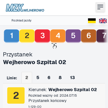
Rozkład jazdy
1
2
3
4
5
6
7
Przystanek
Wejherowo Szpital 02
2
5
6
8
13
Linie:
Kierunek:
Wejherowo Szpital 02
2
Rozkład ważny od: 2024.07.15
Przystanek końcowy
1-129-00