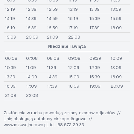
10:19
10:39
10:59
11:19
11:39
11:59
12:19
12:39
12:59
13:19
13:39
13:59
14:19
14:39
14:59
15:19
15:39
15:59
16:19
16:39
16:59
17:19
17:39
18:09
19:09
20:09
21:09
22:08
Niedziele i święta
06:08
07:08
08:08
09:09
09:39
10:09
10:39
11:09
11:39
12:09
12:39
13:09
13:39
14:09
14:39
15:09
15:39
16:09
16:39
17:09
17:39
18:09
19:09
20:09
21:09
22:08
Zakłócenia w ruchu powodują zmiany czasów odjazdów. //
Linię obsługują autobusy niskopodłogowe. //
www.mzkwejherowo.pl, tel.: 58 572 29 33