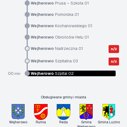
Wejherowo
Prusa – Szkoła 01
Wejherowo
Pomorska 01
Wejherowo
Kochanowskiego 01
Wejherowo
Obrońców Helu 01
Wejherowo
Nadrzeczna 01
n/ż
Wejherowo
Szpitalna 03
n/ż
00
Wejherowo
Szpital 02
min
Obsługiwane gminy i miasta
Wejherowo
Rumia
Reda
Gmina
Gmina Luzino
Wejherowo