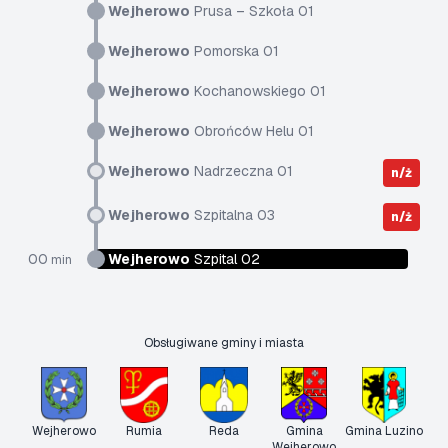
Wejherowo
Prusa – Szkoła 01
Wejherowo
Pomorska 01
Wejherowo
Kochanowskiego 01
Wejherowo
Obrońców Helu 01
Wejherowo
Nadrzeczna 01
n/ż
Wejherowo
Szpitalna 03
n/ż
00
Wejherowo
Szpital 02
min
Obsługiwane gminy i miasta
Wejherowo
Rumia
Reda
Gmina
Gmina Luzino
Wejherowo