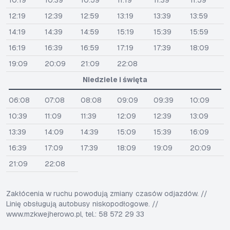
10:19
10:39
10:59
11:19
11:39
11:59
12:19
12:39
12:59
13:19
13:39
13:59
14:19
14:39
14:59
15:19
15:39
15:59
16:19
16:39
16:59
17:19
17:39
18:09
19:09
20:09
21:09
22:08
Niedziele i święta
06:08
07:08
08:08
09:09
09:39
10:09
10:39
11:09
11:39
12:09
12:39
13:09
13:39
14:09
14:39
15:09
15:39
16:09
16:39
17:09
17:39
18:09
19:09
20:09
21:09
22:08
Zakłócenia w ruchu powodują zmiany czasów odjazdów. //
Linię obsługują autobusy niskopodłogowe. //
www.mzkwejherowo.pl, tel.: 58 572 29 33