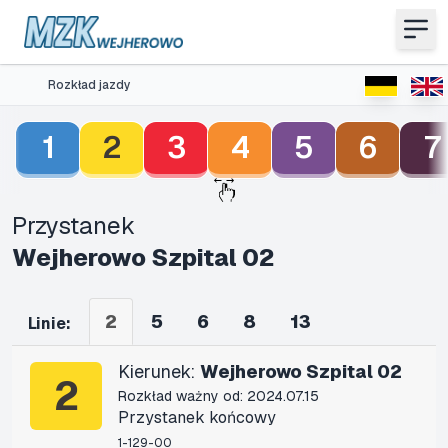
Rozkład jazdy
1
2
3
4
5
6
7
Przystanek
Wejherowo Szpital 02
2
5
6
8
13
Linie:
Kierunek:
Wejherowo Szpital 02
2
Rozkład ważny od: 2024.07.15
Przystanek końcowy
1-129-00