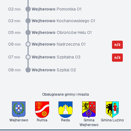
02
Wejherowo
Pomorska 01
min
03
Wejherowo
Kochanowskiego 01
min
05
Wejherowo
Obrońców Helu 01
min
06
Wejherowo
Nadrzeczna 01
min
n/ż
07
Wejherowo
Szpitalna 03
min
n/ż
08
Wejherowo
Szpital 02
min
Obsługiwane gminy i miasta
Wejherowo
Rumia
Reda
Gmina
Gmina Luzino
Wejherowo