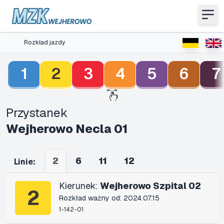
Rozkład jazdy
1
2
3
4
5
6
7
Przystanek
Wejherowo Necla 01
2
6
11
12
Linie:
Kierunek:
Wejherowo Szpital 02
2
Rozkład ważny od: 2024.07.15
1-142-01