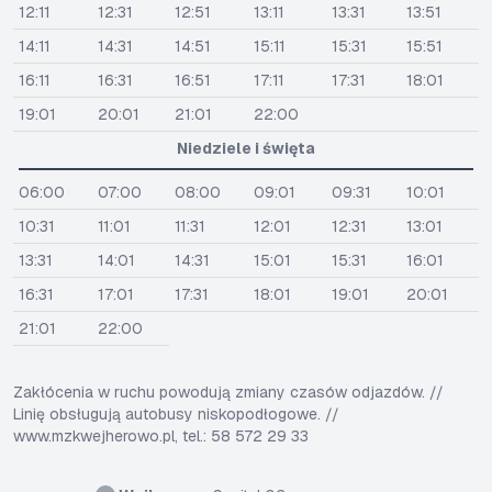
12:11
12:31
12:51
13:11
13:31
13:51
14:11
14:31
14:51
15:11
15:31
15:51
16:11
16:31
16:51
17:11
17:31
18:01
19:01
20:01
21:01
22:00
Niedziele i święta
06:00
07:00
08:00
09:01
09:31
10:01
10:31
11:01
11:31
12:01
12:31
13:01
13:31
14:01
14:31
15:01
15:31
16:01
16:31
17:01
17:31
18:01
19:01
20:01
21:01
22:00
Zakłócenia w ruchu powodują zmiany czasów odjazdów. //
Linię obsługują autobusy niskopodłogowe. //
www.mzkwejherowo.pl, tel.: 58 572 29 33