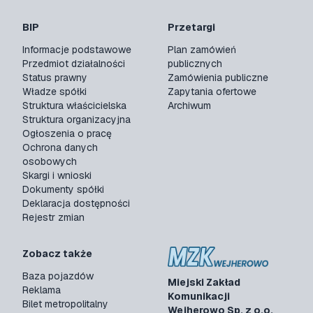
BIP
Przetargi
Informacje podstawowe
Plan zamówień
Przedmiot działalności
publicznych
Status prawny
Zamówienia publiczne
Władze spółki
Zapytania ofertowe
Struktura właścicielska
Archiwum
Struktura organizacyjna
Ogłoszenia o pracę
Ochrona danych
osobowych
Skargi i wnioski
Dokumenty spółki
Deklaracja dostępności
Rejestr zmian
Zobacz także
Baza pojazdów
Miejski Zakład
Reklama
Komunikacji
Bilet metropolitalny
Wejherowo Sp. z o.o.