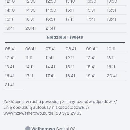
12:10
12:30
12:50
13:10
13:30
13:50
14:10
14:30
14:50
15:11
15:31
15:51
16:11
16:31
16:51
17:11
17:41
18:41
19:41
20:41
21:41
Niedziele i święta
05:41
06:41
07:41
08:41
09:41
10:11
10:41
11:11
11:41
12:11
12:41
13:11
13:41
14:11
14:41
15:11
15:41
16:11
16:41
17:11
17:41
18:41
19:41
20:41
21:41
Zakłócenia w ruchu powodują zmiany czasów odjazdów. //
Linię obsługują autobusy niskopodłogowe. //
www.mzkwejherowo.pl, tel.: 58 572 29 33
Wejherowo
Szpital 02