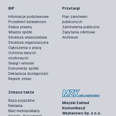
BIP
Przetargi
Informacje podstawowe
Plan zamówień
Przedmiot działalności
publicznych
Status prawny
Zamówienia publiczne
Władze spółki
Zapytania ofertowe
Struktura właścicielska
Archiwum
Struktura organizacyjna
Ogłoszenia o pracę
Ochrona danych
osobowych
Skargi i wnioski
Dokumenty spółki
Deklaracja dostępności
Rejestr zmian
Zobacz także
Baza pojazdów
Miejski Zakład
Reklama
Komunikacji
Bilet metropolitalny
Wejherowo Sp. z o.o.