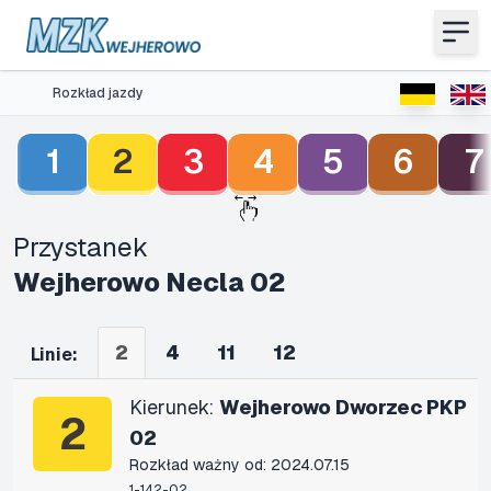
Rozkład jazdy
1
2
3
4
5
6
7
Przystanek
Wejherowo Necla 02
2
4
11
12
Linie:
Kierunek:
Wejherowo Dworzec PKP
2
02
Rozkład ważny od: 2024.07.15
1-142-02