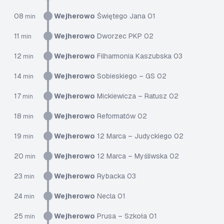
08
Wejherowo
Świętego Jana 01
min
11
Wejherowo
Dworzec PKP 02
min
12
Wejherowo
Filharmonia Kaszubska 03
min
14
Wejherowo
Sobieskiego – GS 02
min
17
Wejherowo
Mickiewicza – Ratusz 02
min
18
Wejherowo
Reformatów 02
min
19
Wejherowo
12 Marca – Judyckiego 02
min
20
Wejherowo
12 Marca – Myśliwska 02
min
23
Wejherowo
Rybacka 03
min
24
Wejherowo
Necla 01
min
25
Wejherowo
Prusa – Szkoła 01
min