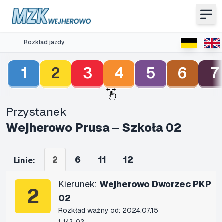
Rozkład jazdy
1
2
3
4
5
6
7
Przystanek
Wejherowo Prusa – Szkoła 02
2
6
11
12
Linie:
Kierunek:
Wejherowo Dworzec PKP
2
02
Rozkład ważny od: 2024.07.15
1-143-02