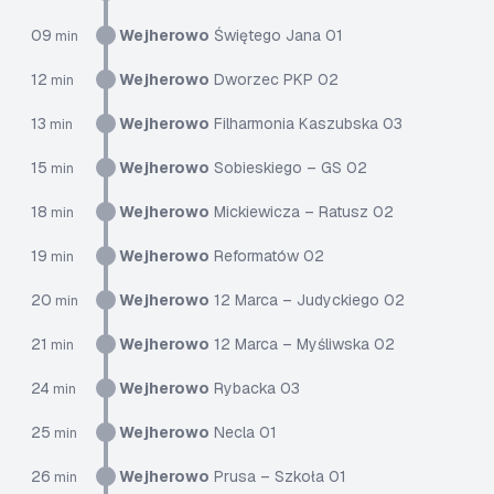
09
Wejherowo
Świętego Jana 01
min
12
Wejherowo
Dworzec PKP 02
min
13
Wejherowo
Filharmonia Kaszubska 03
min
15
Wejherowo
Sobieskiego – GS 02
min
18
Wejherowo
Mickiewicza – Ratusz 02
min
19
Wejherowo
Reformatów 02
min
20
Wejherowo
12 Marca – Judyckiego 02
min
21
Wejherowo
12 Marca – Myśliwska 02
min
24
Wejherowo
Rybacka 03
min
25
Wejherowo
Necla 01
min
26
Wejherowo
Prusa – Szkoła 01
min