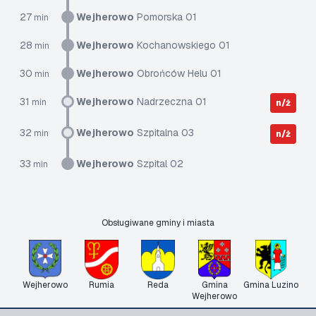
27
Wejherowo
Pomorska 01
min
28
Wejherowo
Kochanowskiego 01
min
30
Wejherowo
Obrońców Helu 01
min
31
Wejherowo
Nadrzeczna 01
min
n/ż
32
Wejherowo
Szpitalna 03
min
n/ż
33
Wejherowo
Szpital 02
min
Obsługiwane gminy i miasta
Wejherowo
Rumia
Reda
Gmina
Gmina Luzino
Wejherowo