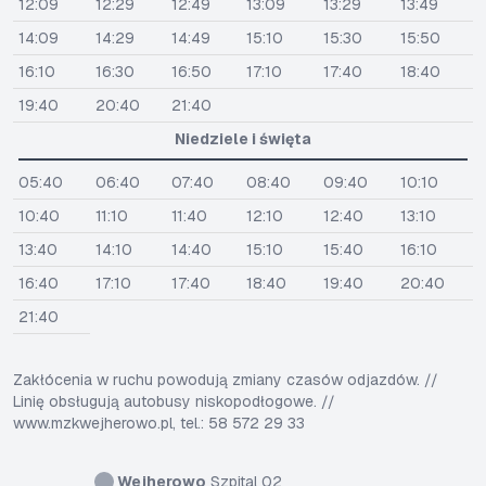
12:09
12:29
12:49
13:09
13:29
13:49
14:09
14:29
14:49
15:10
15:30
15:50
16:10
16:30
16:50
17:10
17:40
18:40
19:40
20:40
21:40
Niedziele i święta
05:40
06:40
07:40
08:40
09:40
10:10
10:40
11:10
11:40
12:10
12:40
13:10
13:40
14:10
14:40
15:10
15:40
16:10
16:40
17:10
17:40
18:40
19:40
20:40
21:40
Zakłócenia w ruchu powodują zmiany czasów odjazdów. //
Linię obsługują autobusy niskopodłogowe. //
www.mzkwejherowo.pl, tel.: 58 572 29 33
Wejherowo
Szpital 02