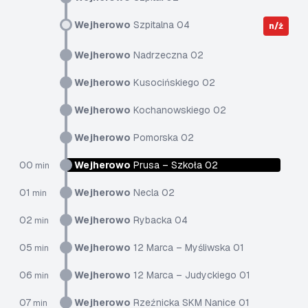
Wejherowo
Szpitalna 04
n/ż
Wejherowo
Nadrzeczna 02
Wejherowo
Kusocińskiego 02
Wejherowo
Kochanowskiego 02
Wejherowo
Pomorska 02
00
Wejherowo
Prusa – Szkoła 02
min
01
Wejherowo
Necla 02
min
02
Wejherowo
Rybacka 04
min
05
Wejherowo
12 Marca – Myśliwska 01
min
06
Wejherowo
12 Marca – Judyckiego 01
min
07
Wejherowo
Rzeźnicka SKM Nanice 01
min