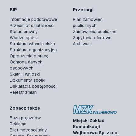
BIP
Przetargi
Informacje podstawowe
Plan zamówień
Przedmiot działalności
publicznych
Status prawny
Zamówienia publiczne
Władze spółki
Zapytania ofertowe
Struktura właścicielska
Archiwum
Struktura organizacyjna
Ogłoszenia o pracę
Ochrona danych
osobowych
Skargi i wnioski
Dokumenty spółki
Deklaracja dostępności
Rejestr zmian
Zobacz także
Baza pojazdów
Miejski Zakład
Reklama
Komunikacji
Bilet metropolitalny
Wejherowo Sp. z o.o.