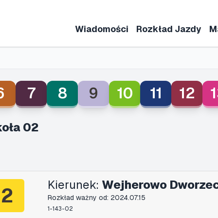
Wiadomości
Rozkład Jazdy
M
6
7
8
9
10
11
12
1
koła 02
Kierunek:
Wejherowo Dworze
2
Rozkład ważny od: 2024.07.15
1-143-02