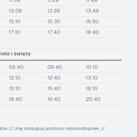
11:09
11:29
11:49
13:09
13:29
13:49
15:10
15:30
15:50
17:10
17:40
18:40
iele i święta
08:40
09:40
10:10
12:10
12:40
13:10
15:10
15:40
16:10
18:40
19:40
20:40
w. // Linię obsługują autobusy niskopodłogowe. //