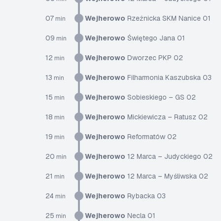
07
Wejherowo
Rzeźnicka SKM Nanice 01
min
09
Wejherowo
Świętego Jana 01
min
12
Wejherowo
Dworzec PKP 02
min
13
Wejherowo
Filharmonia Kaszubska 03
min
15
Wejherowo
Sobieskiego – GS 02
min
18
Wejherowo
Mickiewicza – Ratusz 02
min
19
Wejherowo
Reformatów 02
min
20
Wejherowo
12 Marca – Judyckiego 02
min
21
Wejherowo
12 Marca – Myśliwska 02
min
24
Wejherowo
Rybacka 03
min
25
Wejherowo
Necla 01
min