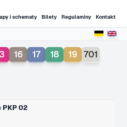
apy i schematy
Bilety
Regulaminy
Kontakt
3
16
17
18
19
701
c PKP 02