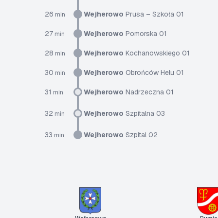
26
Wejherowo
Prusa – Szkoła 01
min
27
Wejherowo
Pomorska 01
min
28
Wejherowo
Kochanowskiego 01
min
30
Wejherowo
Obrońców Helu 01
min
31
Wejherowo
Nadrzeczna 01
min
32
Wejherowo
Szpitalna 03
min
33
Wejherowo
Szpital 02
min