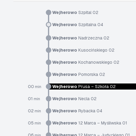
Wejherowo
Szpital 02
Wejherowo
Szpitalna 04
Wejherowo
Nadrzeczna 02
Wejherowo
Kusocińskiego 02
Wejherowo
Kochanowskiego 02
Wejherowo
Pomorska 02
00
Wejherowo
Prusa – Szkoła 02
min
01
Wejherowo
Necla 02
min
02
Wejherowo
Rybacka 04
min
05
Wejherowo
12 Marca – Myśliwska 01
min
06
Wejherowo
12 Marca – Judyckiego 01
min