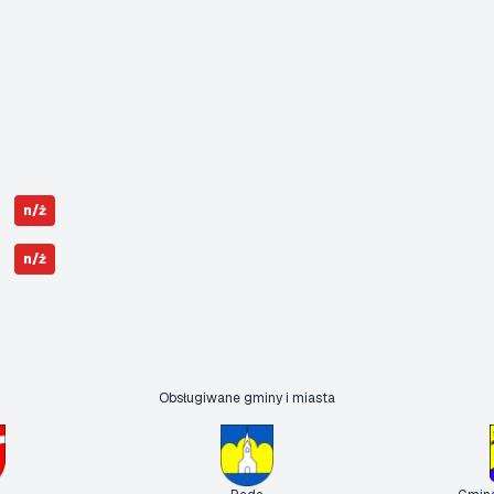
n/ż
n/ż
Obsługiwane gminy i miasta