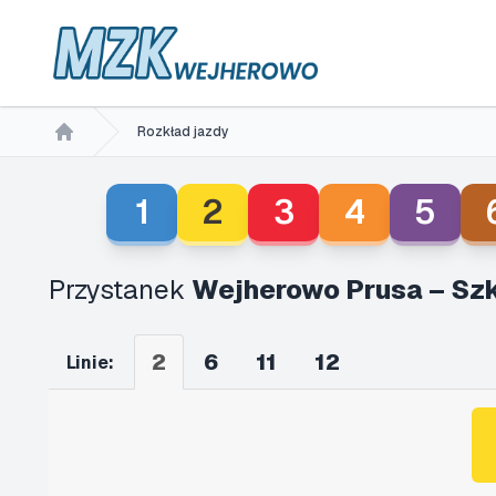
Rozkład jazdy
Home
1
2
3
4
5
Przystanek
Wejherowo Prusa – Sz
2
6
11
12
Linie: