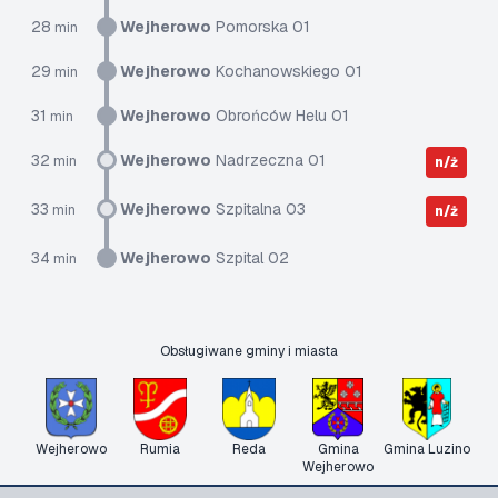
28
Wejherowo
Pomorska 01
min
29
Wejherowo
Kochanowskiego 01
min
31
Wejherowo
Obrońców Helu 01
min
32
Wejherowo
Nadrzeczna 01
min
n/ż
33
Wejherowo
Szpitalna 03
min
n/ż
34
Wejherowo
Szpital 02
min
Obsługiwane gminy i miasta
Wejherowo
Rumia
Reda
Gmina
Gmina Luzino
Wejherowo