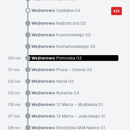
Wejherowo
Szpitalna 04
n/ż
Wejherowo
Nadrzeczna 02
Wejherowo
Kusocińskiego 02
Wejherowo
Kochanowskiego 02
00
Wejherowo
Pomorska 02
min
01
Wejherowo
Prusa – Szkoła 02
min
02
Wejherowo
Necla 02
min
03
Wejherowo
Rybacka 04
min
06
Wejherowo
12 Marca – Myśliwska 01
min
07
Wejherowo
12 Marca – Judyckiego 01
min
08
Wejherowo
Rzeźnicka SKM Nanice 01
min