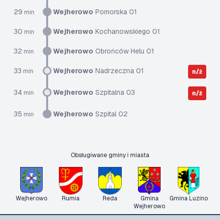
29
Wejherowo
Pomorska 01
min
30
Wejherowo
Kochanowskiego 01
min
32
Wejherowo
Obrońców Helu 01
min
33
Wejherowo
Nadrzeczna 01
min
n/ż
34
Wejherowo
Szpitalna 03
min
n/ż
35
Wejherowo
Szpital 02
min
Obsługiwane gminy i miasta
Wejherowo
Rumia
Reda
Gmina
Gmina Luzino
Wejherowo