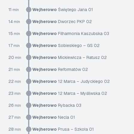
11
Wejherowo
Świętego Jana 01
min
14
Wejherowo
Dworzec PKP 02
min
15
Wejherowo
Filharmonia Kaszubska 03
min
17
Wejherowo
Sobieskiego – GS 02
min
20
Wejherowo
Mickiewicza – Ratusz 02
min
21
Wejherowo
Reformatów 02
min
22
Wejherowo
12 Marca – Judyckiego 02
min
23
Wejherowo
12 Marca – Myśliwska 02
min
26
Wejherowo
Rybacka 03
min
27
Wejherowo
Necla 01
min
28
Wejherowo
Prusa – Szkoła 01
min