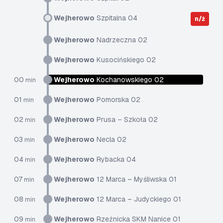
Wejherowo
Szpitalna 04
n/ż
Wejherowo
Nadrzeczna 02
Wejherowo
Kusocińskiego 02
00
Wejherowo
Kochanowskiego 02
min
01
Wejherowo
Pomorska 02
min
02
Wejherowo
Prusa – Szkoła 02
min
03
Wejherowo
Necla 02
min
04
Wejherowo
Rybacka 04
min
07
Wejherowo
12 Marca – Myśliwska 01
min
08
Wejherowo
12 Marca – Judyckiego 01
min
09
Wejherowo
Rzeźnicka SKM Nanice 01
min