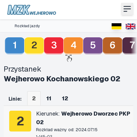
Rozkład jazdy
1
2
3
4
5
6
7
Przystanek
Wejherowo Kochanowskiego 02
2
11
12
Linie:
Kierunek:
Wejherowo Dworzec PKP
2
02
Rozkład ważny od: 2024.07.15
1-145-02