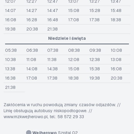
12:07
12:27
12:47
13:07
13:27
13:47
14:07
14:27
14:47
15:08
15:28
15:48
16:08
16:28
16:48
17:08
17:38
18:38
19:38
20:38
21:38
Niedziele i święta
05:38
06:38
07:38
08:38
09:38
10:08
10:38
11:08
11:38
12:08
12:38
13:08
13:38
14:08
14:38
15:08
15:38
16:08
16:38
17:08
17:38
18:38
19:38
20:38
21:38
Zakłócenia w ruchu powodują zmiany czasów odjazdów. //
Linię obsługują autobusy niskopodłogowe. //
www.mzkwejherowo.pl, tel.: 58 572 29 33
Wejherowo
Szpital 02