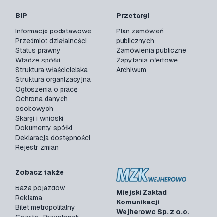
BIP
Przetargi
Informacje podstawowe
Plan zamówień
Przedmiot działalności
publicznych
Status prawny
Zamówienia publiczne
Władze spółki
Zapytania ofertowe
Struktura właścicielska
Archiwum
Struktura organizacyjna
Ogłoszenia o pracę
Ochrona danych
osobowych
Skargi i wnioski
Dokumenty spółki
Deklaracja dostępności
Rejestr zmian
Zobacz także
Baza pojazdów
Miejski Zakład
Reklama
Komunikacji
Bilet metropolitalny
Wejherowo Sp. z o.o.