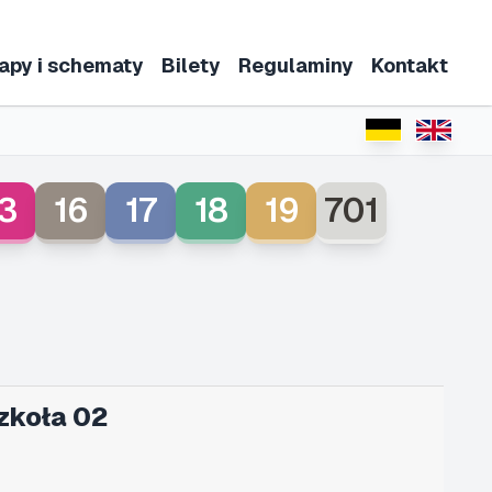
apy i schematy
Bilety
Regulaminy
Kontakt
3
16
17
18
19
701
zkoła 02