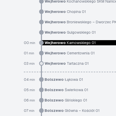
Wejherowo
Kochanowskiego SKM Nanic
Wejherowo
Chopina 01
Wejherowo
Broniewskiego – Dworzec P
Wejherowo
Gulgowskiego 01
00
Wejherowo
Karnowskiego 01
min
01
Wejherowo
Cementownia 01
min
03
Wejherowo
Tartaczna 01
min
04
Bolszewo
Łąkowa 01
min
05
Bolszewo
Świerkowa 01
min
06
Bolszewo
Glińskiego 01
min
07
Bolszewo
Główna – Kościół 01
min