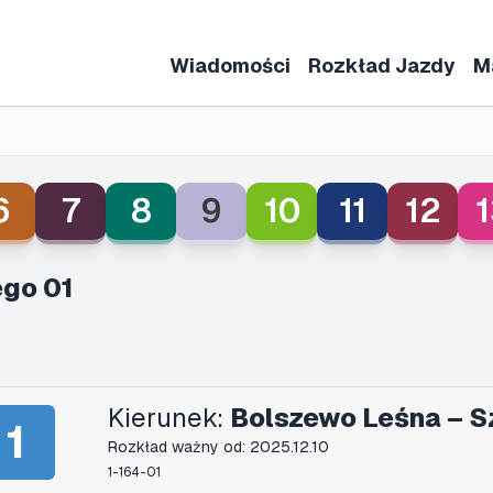
Wiadomości
Rozkład Jazdy
M
6
7
8
9
10
11
12
1
go 01
Kierunek:
Bolszewo Leśna – S
1
Rozkład ważny od: 2025.12.10
1-164-01