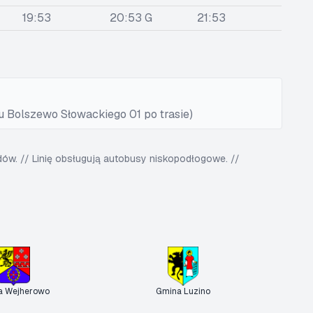
19:53
20:53 G
21:53
u Bolszewo Słowackiego 01 po trasie)
w. // Linię obsługują autobusy niskopodłogowe. //
a Wejherowo
Gmina Luzino