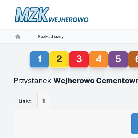
Rozkład jazdy
Home
1
2
3
4
5
Przystanek
Wejherowo Cementown
1
Linie: