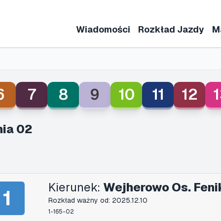
Wiadomości
Rozkład Jazdy
M
6
7
8
9
10
11
12
1
ia 02
Kierunek:
Wejherowo Os. Feni
1
Rozkład ważny od: 2025.12.10
1-165-02