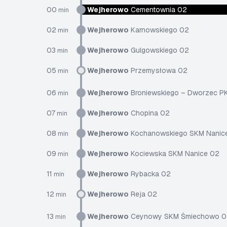
00
Wejherowo
Cementownia 02
min
02
Wejherowo
Karnowskiego 02
min
03
Wejherowo
Gulgowskiego 02
min
05
Wejherowo
Przemysłowa 02
min
06
Wejherowo
Broniewskiego – Dworzec P
min
07
Wejherowo
Chopina 02
min
08
Wejherowo
Kochanowskiego SKM Nanic
min
09
Wejherowo
Kociewska SKM Nanice 02
min
11
Wejherowo
Rybacka 02
min
12
Wejherowo
Reja 02
min
13
Wejherowo
Ceynowy SKM Śmiechowo 0
min