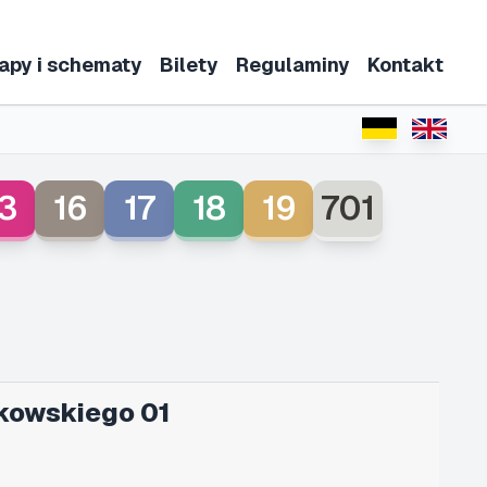
apy i schematy
Bilety
Regulaminy
Kontakt
3
16
17
18
19
701
kowskiego 01