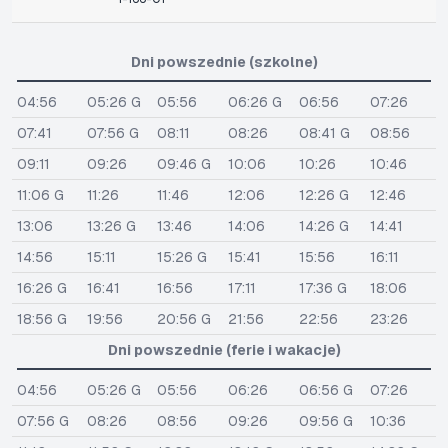
Dni powszednie (szkolne)
04:56
05:26 G
05:56
06:26 G
06:56
07:26
07:41
07:56 G
08:11
08:26
08:41 G
08:56
09:11
09:26
09:46 G
10:06
10:26
10:46
11:06 G
11:26
11:46
12:06
12:26 G
12:46
13:06
13:26 G
13:46
14:06
14:26 G
14:41
14:56
15:11
15:26 G
15:41
15:56
16:11
16:26 G
16:41
16:56
17:11
17:36 G
18:06
18:56 G
19:56
20:56 G
21:56
22:56
23:26
Dni powszednie (ferie i wakacje)
04:56
05:26 G
05:56
06:26
06:56 G
07:26
07:56 G
08:26
08:56
09:26
09:56 G
10:36