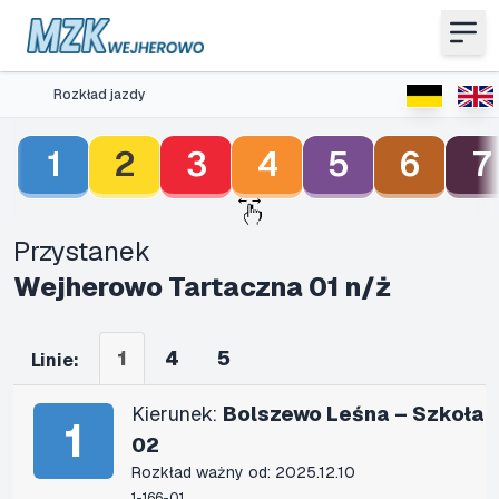
Rozkład jazdy
1
2
3
4
5
6
7
Przystanek
Wejherowo Tartaczna 01 n/ż
1
4
5
Linie:
Kierunek:
Bolszewo Leśna – Szkoła
1
02
Rozkład ważny od: 2025.12.10
1-166-01