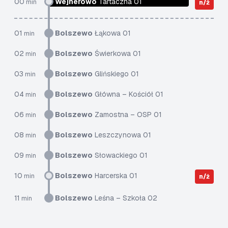
00
Wejherowo
Tartaczna 01
min
n/ż
01
Bolszewo
Łąkowa 01
min
02
Bolszewo
Świerkowa 01
min
03
Bolszewo
Glińskiego 01
min
04
Bolszewo
Główna – Kościół 01
min
06
Bolszewo
Zamostna – OSP 01
min
08
Bolszewo
Leszczynowa 01
min
09
Bolszewo
Słowackiego 01
min
10
Bolszewo
Harcerska 01
min
n/ż
11
Bolszewo
Leśna – Szkoła 02
min