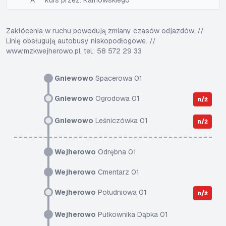
A
kurs przez: Karnowskiego
Zakłócenia w ruchu powodują zmiany czasów odjazdów. //
Linię obsługują autobusy niskopodłogowe. //
www.mzkwejherowo.pl, tel.: 58 572 29 33
Gniewowo
Spacerowa 01
Gniewowo
Ogrodowa 01
n/ż
Gniewowo
Leśniczówka 01
n/ż
Wejherowo
Odrębna 01
Wejherowo
Cmentarz 01
Wejherowo
Południowa 01
n/ż
Wejherowo
Pułkownika Dąbka 01