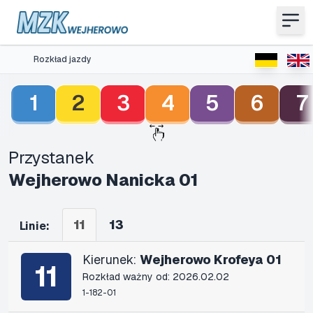
Rozkład jazdy
1
2
3
4
5
6
7
Przystanek
Wejherowo Nanicka 01
11
13
Linie:
Kierunek:
Wejherowo Krofeya 01
11
Rozkład ważny od: 2026.02.02
1-182-01