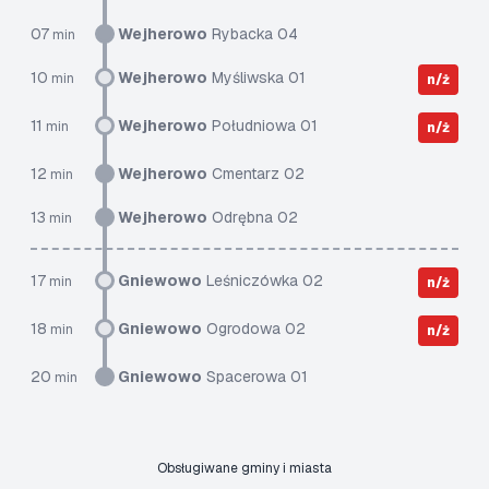
07
Wejherowo
Rybacka 04
min
10
Wejherowo
Myśliwska 01
min
n/ż
11
Wejherowo
Południowa 01
min
n/ż
12
Wejherowo
Cmentarz 02
min
13
Wejherowo
Odrębna 02
min
17
Gniewowo
Leśniczówka 02
min
n/ż
18
Gniewowo
Ogrodowa 02
min
n/ż
20
Gniewowo
Spacerowa 01
min
Obsługiwane gminy i miasta