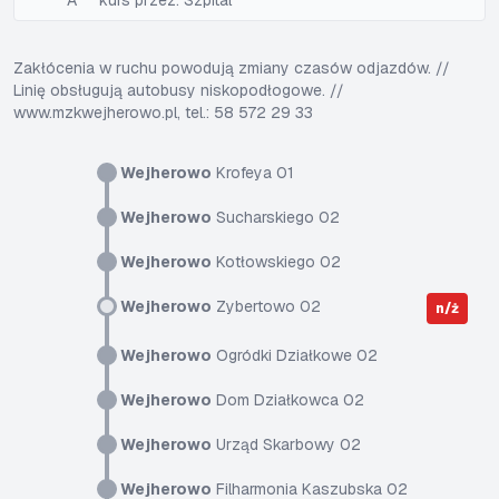
A
kurs przez: Szpital
Zakłócenia w ruchu powodują zmiany czasów odjazdów. //
Linię obsługują autobusy niskopodłogowe. //
www.mzkwejherowo.pl, tel.: 58 572 29 33
Wejherowo
Krofeya 01
Wejherowo
Sucharskiego 02
Wejherowo
Kotłowskiego 02
Wejherowo
Zybertowo 02
n/ż
Wejherowo
Ogródki Działkowe 02
Wejherowo
Dom Działkowca 02
Wejherowo
Urząd Skarbowy 02
Wejherowo
Filharmonia Kaszubska 02