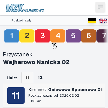
Rozkład jazdy
1
2
3
4
5
6
7
Przystanek
Wejherowo Nanicka 02
11
13
Linie:
Kierunek:
Gniewowo Spacerowa 01
11
Rozkład ważny od: 2026.02.02
1-182-02