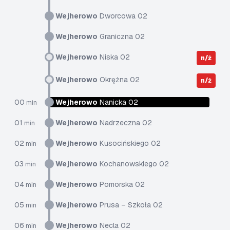
Wejherowo
Dworcowa 02
Wejherowo
Graniczna 02
Wejherowo
Niska 02
n/ż
Wejherowo
Okrężna 02
n/ż
00
Wejherowo
Nanicka 02
min
01
Wejherowo
Nadrzeczna 02
min
02
Wejherowo
Kusocińskiego 02
min
03
Wejherowo
Kochanowskiego 02
min
04
Wejherowo
Pomorska 02
min
05
Wejherowo
Prusa – Szkoła 02
min
06
Wejherowo
Necla 02
min