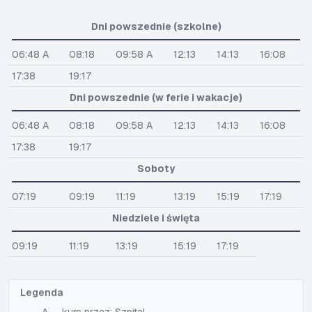
Dni powszednie (szkolne)
06:48 A
08:18
09:58 A
12:13
14:13
16:08
17:38
19:17
Dni powszednie (w ferie i wakacje)
06:48 A
08:18
09:58 A
12:13
14:13
16:08
17:38
19:17
Soboty
07:19
09:19
11:19
13:19
15:19
17:19
Niedziele i święta
09:19
11:19
13:19
15:19
17:19
Legenda