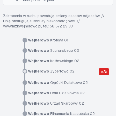
A
kurs przez: Szpital
Zakłócenia w ruchu powodują zmiany czasów odjazdów. //
Linię obsługują autobusy niskopodłogowe. //
www.mzkwejherowo.pl, tel.: 58 572 29 33
Wejherowo
Krofeya 01
Wejherowo
Sucharskiego 02
Wejherowo
Kotłowskiego 02
Wejherowo
Zybertowo 02
n/ż
Wejherowo
Ogródki Działkowe 02
Wejherowo
Dom Działkowca 02
Wejherowo
Urząd Skarbowy 02
Wejherowo
Filharmonia Kaszubska 02