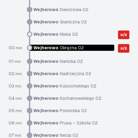
Wejherowo
Dworcowa 02
Wejherowo
Graniczna 02
Wejherowo
Niska 02
n/ż
00
Wejherowo
Okrężna 02
min
n/ż
01
Wejherowo
Nanicka 02
min
02
Wejherowo
Nadrzeczna 02
min
03
Wejherowo
Kusocińskiego 02
min
04
Wejherowo
Kochanowskiego 02
min
05
Wejherowo
Pomorska 02
min
06
Wejherowo
Prusa – Szkoła 02
min
07
Wejherowo
Necla 02
min