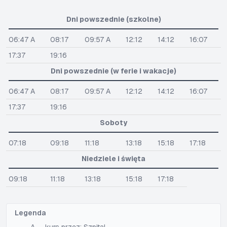
Dni powszednie (szkolne)
06:47 A
08:17
09:57 A
12:12
14:12
16:07
17:37
19:16
Dni powszednie (w ferie i wakacje)
06:47 A
08:17
09:57 A
12:12
14:12
16:07
17:37
19:16
Soboty
07:18
09:18
11:18
13:18
15:18
17:18
Niedziele i święta
09:18
11:18
13:18
15:18
17:18
Legenda