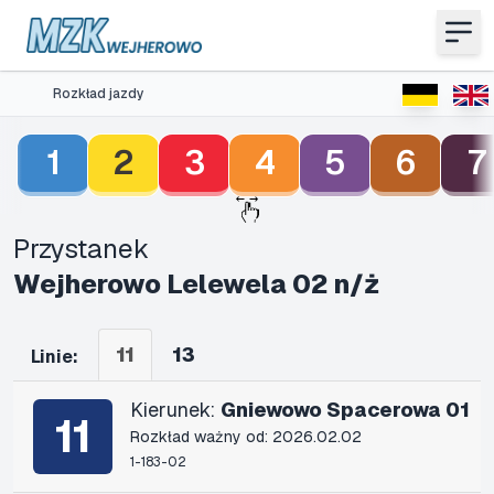
Rozkład jazdy
1
2
3
4
5
6
7
Przystanek
Wejherowo Lelewela 02 n/ż
11
13
Linie:
Kierunek:
Gniewowo Spacerowa 01
11
Rozkład ważny od: 2026.02.02
1-183-02