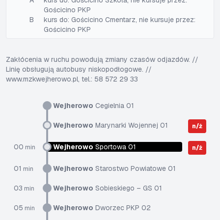
A
kurs do: Gościcino Szkoła, nie kursuje przez:
Gościcino PKP
B
kurs do: Gościcino Cmentarz, nie kursuje przez:
Gościcino PKP
Zakłócenia w ruchu powodują zmiany czasów odjazdów. //
Linię obsługują autobusy niskopodłogowe. //
www.mzkwejherowo.pl, tel.: 58 572 29 33
Wejherowo
Cegielnia 01
Wejherowo
Marynarki Wojennej 01
n/ż
00
Wejherowo
Sportowa 01
min
n/ż
01
Wejherowo
Starostwo Powiatowe 01
min
03
Wejherowo
Sobieskiego – GS 01
min
05
Wejherowo
Dworzec PKP 02
min