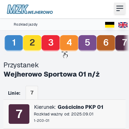
Rozkład jazdy
1
2
3
4
5
6
7
Przystanek
Wejherowo Sportowa 01 n/ż
7
Linie:
Kierunek:
Gościcino PKP 01
7
Rozkład ważny od: 2025.09.01
1-203-01