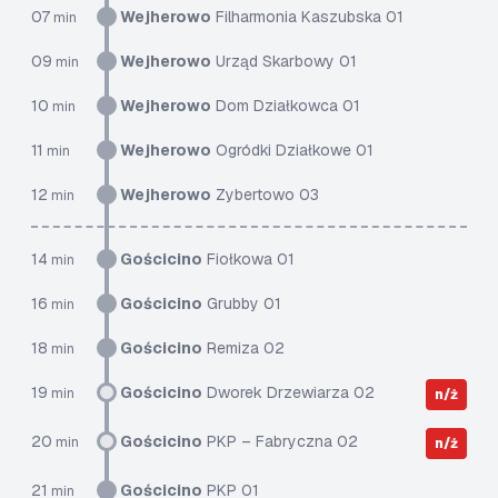
07
Wejherowo
Filharmonia Kaszubska 01
min
09
Wejherowo
Urząd Skarbowy 01
min
10
Wejherowo
Dom Działkowca 01
min
11
Wejherowo
Ogródki Działkowe 01
min
12
Wejherowo
Zybertowo 03
min
14
Gościcino
Fiołkowa 01
min
16
Gościcino
Grubby 01
min
18
Gościcino
Remiza 02
min
19
Gościcino
Dworek Drzewiarza 02
min
n/ż
20
Gościcino
PKP – Fabryczna 02
min
n/ż
21
Gościcino
PKP 01
min