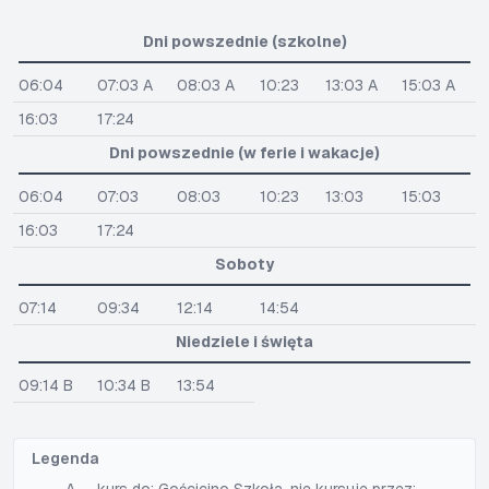
Dni powszednie (szkolne)
06:04
07:03 A
08:03 A
10:23
13:03 A
15:03 A
16:03
17:24
Dni powszednie (w ferie i wakacje)
06:04
07:03
08:03
10:23
13:03
15:03
16:03
17:24
Soboty
07:14
09:34
12:14
14:54
Niedziele i święta
09:14 B
10:34 B
13:54
Legenda